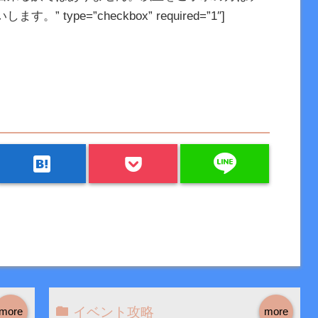
ype=”checkbox” required=”1″]
line
hatenabookmark
イベント攻略
more
more