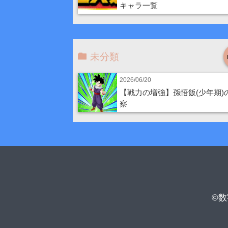
キャラ一覧
未分類
2026/06/20
【戦力の増強】孫悟飯(少年期)
察
©