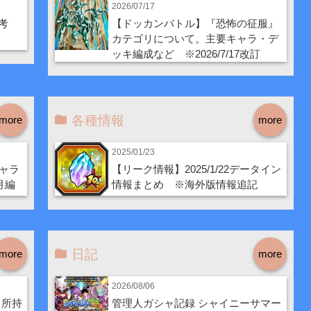
2026/07/17
考
【ドッカンバトル】『恐怖の征服』
カテゴリについて。主要キャラ・デ
ッキ編成など ※2026/7/17改訂
各種情報
more
more
2025/01/23
ャラ
【リーク情報】2025/1/22データイン
月編
情報まとめ ※海外版情報追記
日記
more
more
2026/08/06
・所持
管理人ガシャ記録 シャイニーサマー