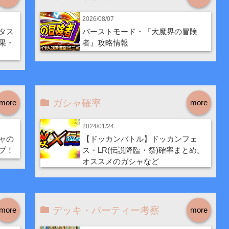
2026/08/07
タス
バーストモード・『大魔界の冒険
果・
者』攻略情報
ガシャ確率
more
more
2024/01/24
ャの
【ドッカンバトル】ドッカンフェ
プ！
ス・LR(伝説降臨・祭)確率まとめ。
オススメのガシャなど
デッキ・パーティー考察
more
more