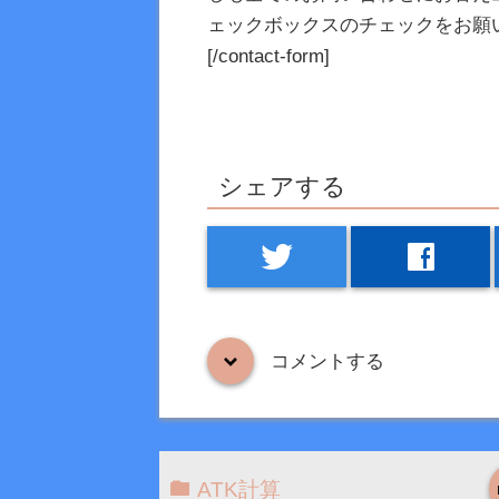
ェックボックスのチェックをお願いします。” t
[/contact-form]
シェアする
twitter
facebook
コメントする
down
ATK計算