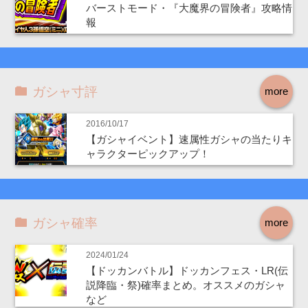
バーストモード・『大魔界の冒険者』攻略情
報
ガシャ寸評
more
2016/10/17
【ガシャイベント】速属性ガシャの当たりキ
ャラクターピックアップ！
ガシャ確率
more
2024/01/24
【ドッカンバトル】ドッカンフェス・LR(伝
説降臨・祭)確率まとめ。オススメのガシャ
など