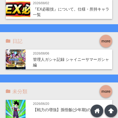
2026/08/02
『EX必殺技』について。仕様・所持キャラ
一覧
日記
more
2026/08/06
管理人ガシャ記録 シャイニーサマーガシャ
編
未分類
more
2026/06/20
home
arrowup
【戦力の増強】孫悟飯(少年期)の考察