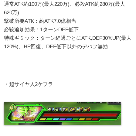
通常ATK約100万(最大220万)、必殺ATK約280万(最大
620万)
撃破所要ATK：約ATK7.0億相当
必殺追加効果：1ターンDEF低下
特殊ギミック：ターン経過ごとにATK,DEF30%UP(最大
120%)、HP回復、DEF低下以外のデバフ無効
・超サイヤ人2ケフラ