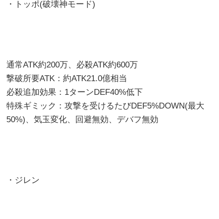
・トッポ(破壊神モード)
通常ATK約200万、必殺ATK約600万
撃破所要ATK：約ATK21.0億相当
必殺追加効果：1ターンDEF40%低下
特殊ギミック：攻撃を受けるたびDEF5%DOWN(最大
50%)、気玉変化、回避無効、デバフ無効
・ジレン