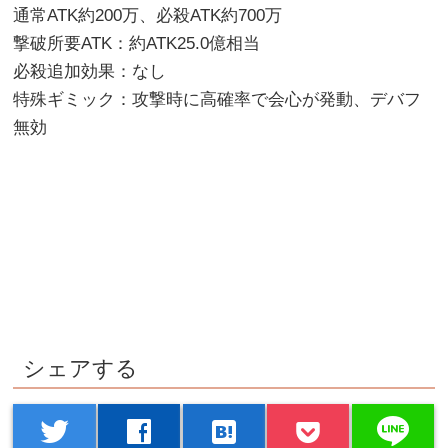
通常ATK約200万、必殺ATK約700万
撃破所要ATK：約ATK25.0億相当
必殺追加効果：なし
特殊ギミック：攻撃時に高確率で会心が発動、デバフ
無効
シェアする
line
twitter
facebook
hatenabookmark