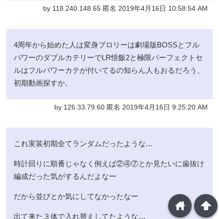
by 118.240.148.65 匿名 2019年4月16日 10:58:54 AM
4周年から始めた人は変身ブロリーは劇場版BOSSとフル
パワーのダブルカテリーでLR悟飯2と極限パーフェクトセ
ルはフルパワーカテが付いてるの知らん人もおるだろう、
初期動画探すか。
by 126.33.79.60 匿名 2019年4月16日 9:25:20 AM
これ実装初期全てランダムだったような…
時計回りに順番じゃなく例えば②④⑦とか見たいに歯抜け
編成だった気がするんだよなー
だから並びとか気にしてなかったなー
home
arrowup
出て来た３体で入れ替えしてたような…