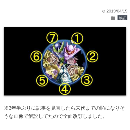
2019/04/15
time
folder
検証
※3年半ぶりに記事を見直したら末代までの恥になりそ
うな画像で解説してたので全面改訂しました。