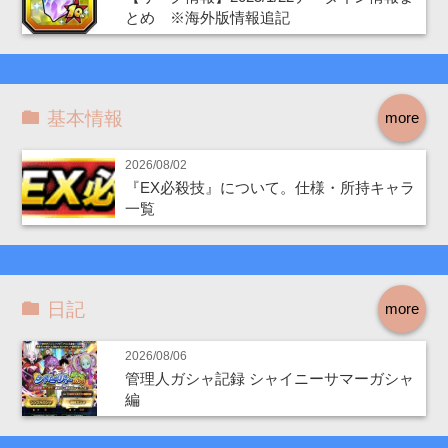
とめ ※海外版情報追記
基本情報
more
2026/08/02
『EX必殺技』について。仕様・所持キャラ
一覧
日記
more
2026/08/06
管理人ガシャ記録 シャイニーサマーガシャ
編