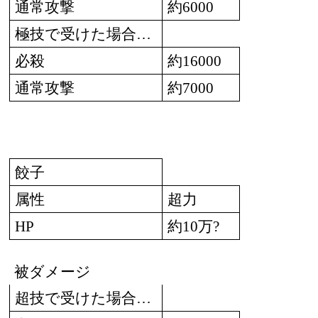
通常攻撃
約
6000
極技で受けた場合
…
必殺
約
16000
通常攻撃
約
7000
餃子
属性
超力
約
万
HP
10
?
被ダメージ
超技で受けた場合
…