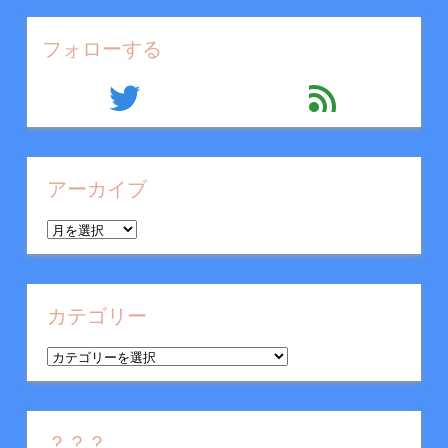
フォローする
twitter
feed
アーカイブ
ア
ー
カ
イ
カテゴリー
ブ
カ
テ
ゴ
リ
？？？