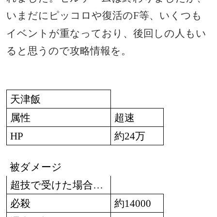
いまだにピッコロや復活の
等、いくつも
F
イベントが重なっており、後回しの人もい
ると思うので攻略情報を。
天津飯
属性
超速
約
万
HP
24
被ダメージ
超技で受けた場合
…
必殺
約
14000