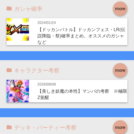
ガシャ確率
more
2024/01/24
【ドッカンバトル】ドッカンフェス・LR(伝
説降臨・祭)確率まとめ。オススメのガシャ
など
キャラクター考察
more
2026/08/08
【美しき妖魔の本性】マンバの考察 ※極限
Z覚醒
デッキ・パーティー考察
more