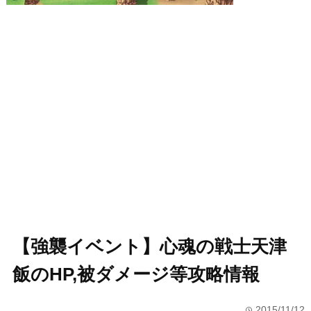
【強襲イベント】心魂の戦士天津
飯のHP,被ダメージ等攻略情報
2015/11/12
time