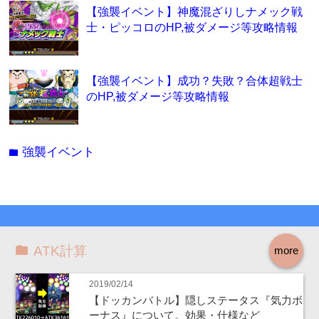
【強襲イベント】神魔混ざりしナメック戦
士・ピッコロのHP,被ダメージ等攻略情報
【強襲イベント】成功？失敗？合体超戦士
のHP,被ダメージ等攻略情報
強襲イベント
folder
ATK計算
more
2019/02/14
【ドッカンバトル】隠しステータス『気力ボ
ーナス』について。効果・仕様など