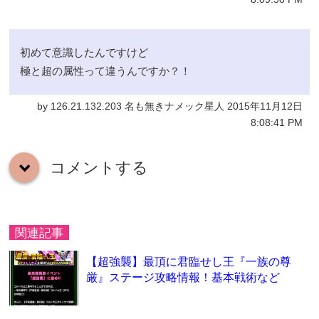
初めて意識したんですけど
極と超の属性って違うんですか？！
by 126.21.132.203 名も無きナメック星人 2015年11月12日
8:08:41 PM
コメントする
down
関連記事
【超強襲】最頂に君臨せし王『一族の尊
厳』ステージ攻略情報！基本戦術など