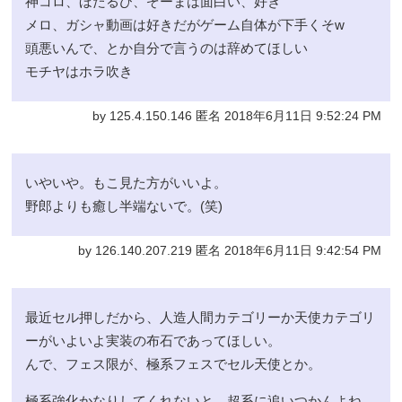
神コロ、ほたるび、ぞーまは面白い、好き
メロ、ガシャ動画は好きだがゲーム自体が下手くそw
頭悪いんで、とか自分で言うのは辞めてほしい
モチヤはホラ吹き
by 125.4.150.146 匿名 2018年6月11日 9:52:24 PM
いやいや。もこ見た方がいいよ。
野郎よりも癒し半端ないで。(笑)
by 126.140.207.219 匿名 2018年6月11日 9:42:54 PM
最近セル押しだから、人造人間カテゴリーか天使カテゴリ
ーがいよいよ実装の布石であってほしい。
んで、フェス限が、極系フェスでセル天使とか。
極系強化かなりしてくれないと、超系に追いつかんよね。