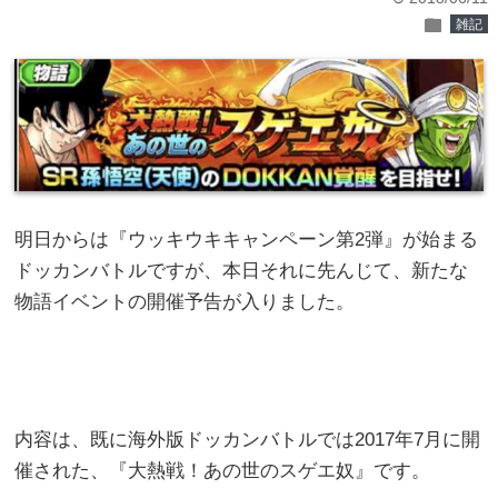
folder
雑記
明日からは『ウッキウキキャンペーン第2弾』が始まる
ドッカンバトルですが、本日それに先んじて、新たな
物語イベントの開催予告が入りました。
内容は、既に海外版ドッカンバトルでは2017年7月に開
催された、『大熱戦！あの世のスゲエ奴』です。