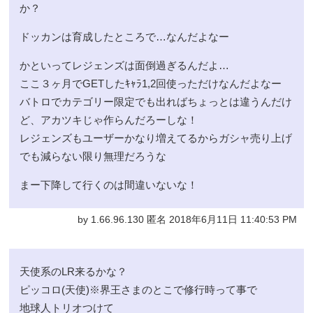
か？
ドッカンは育成したところで…なんだよなー
かといってレジェンズは面倒過ぎるんだよ…
ここ３ヶ月でGETしたｷｬﾗ1,2回使っただけなんだよなー
バトロでカテゴリー限定でも出ればちょっとは違うんだけ
ど、アカツキじゃ作らんだろーしな！
レジェンズもユーザーかなり増えてるからガシャ売り上げ
でも減らない限り無理だろうな
まー下降して行くのは間違いないな！
by 1.66.96.130 匿名 2018年6月11日 11:40:53 PM
天使系のLR来るかな？
ピッコロ(天使)※界王さまのとこで修行時って事で
地球人トリオつけて