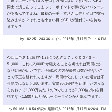
予選で上手く他の３人を倒す方法はないですかね。CPU
同士で潰しあってしまって、ポイントが稼げないパターン
があるんですよね。最初の一手、皆さんはデカイ目で突っ
込みますか？それとも小さい目でCPUが近付くのを待ち
ますか？
by 182.251.243.36 エイジ 2016年1月17日 7:11:16 PM
今回は予選１回戦で１戦につき約１７，０００×３＝
51,000、これに2,000Ptが狙えることを考えれば周回はか
なり効率がいいです。今回1位の方が優勝回数が少ないこ
とで不正を疑われてますが、周回特化にしていた場合は不
可能ではないと思います。実際80回優勝を到達した方々な
らおおよそ1,390万あたりのPtでしょうが1,000位以内を目
指すなら1,500万辺りがボーダーラインかと睨んでます。
by 59.168.118.54 伝説の超惰眠人 2016年1月17日 6:26:41 PM