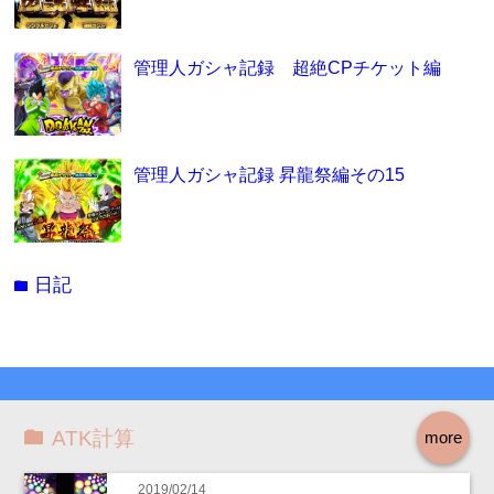
管理人ガシャ記録 超絶CPチケット編
管理人ガシャ記録 昇龍祭編その15
日記
folder
ATK計算
more
2019/02/14