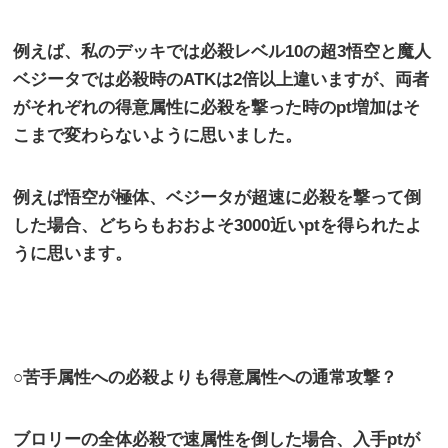
例えば、私のデッキでは必殺レベル
10
の超
3
悟空と魔人
ベジータでは必殺時の
ATK
は
2
倍以上違いますが、両者
がそれぞれの得意属性に必殺を撃った時の
pt
増加はそ
こまで変わらないように思いました。
例えば悟空が極体、ベジータが超速に必殺を撃って倒
した場合、どちらもおおよそ
3000
近い
pt
を得られたよ
うに思います。
○苦手属性への必殺よりも得意属性への通常攻撃？
ブロリーの全体必殺で速属性を倒した場合、入手
pt
が