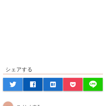
シェアする
line
twitter
facebook
hatenabookmark