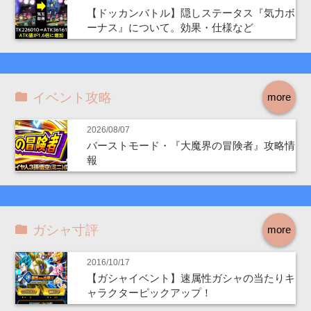
【ドッカンバトル】隠しステータス『気力ボ
ーナス』について。効果・仕様など
イベント攻略
more
2026/08/07
バーストモード・『大魔界の冒険者』攻略情
報
ガシャ寸評
more
2016/10/17
【ガシャイベント】速属性ガシャの当たりキ
ャラクターピックアップ！