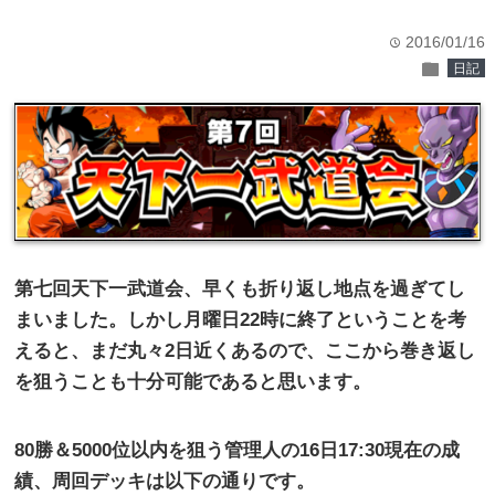
2016/01/16
time
folder
日記
第七回天下一武道会、早くも折り返し地点を過ぎてし
まいました。しかし月曜日
22
時に終了ということを考
えると、まだ丸々
2
日近くあるので、ここから巻き返し
を狙うことも十分可能であると思います。
80
勝＆
5000
位以内を狙う管理人の
16
日
17:30
現在の成
績、周回デッキは以下の通りです。