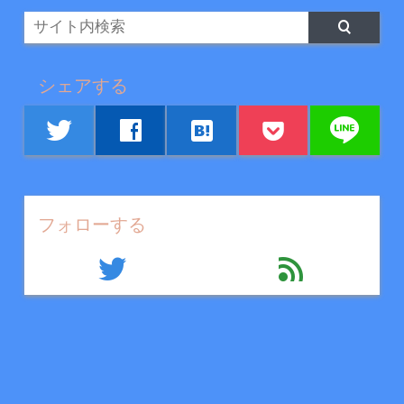
シェアする
line
twitter
facebook
hatenabookmark
フォローする
twitter
feed