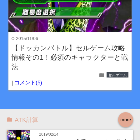
2015/11/06
time
【ドッカンバトル】セルゲーム攻略
情報その1！必須のキャラクターと戦
法
folder
セルゲーム
|
コメント(5)
ATK計算
more
2019/02/14