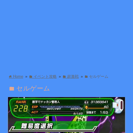
Home
»
イベント攻略
»
超激戦
»
セルゲーム
home
folder
folder
folder
セルゲーム
folder