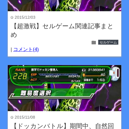
2015/12/03
time
【超激戦】セルゲーム関連記事まと
め
folder
セルゲーム
|
コメント(4)
2015/11/08
time
【ドッカンバトル】期間中、自然回