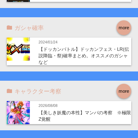
ガシャ確率
more
2024/01/24
【ドッカンバトル】ドッカンフェス・LR(伝
説降臨・祭)確率まとめ。オススメのガシャ
など
キャラクター考察
more
2026/08/08
【美しき妖魔の本性】マンバの考察 ※極限
Z覚醒