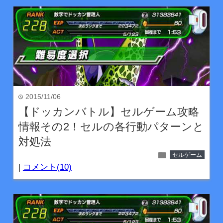
2015/11/06
time
【ドッカンバトル】セルゲーム攻略
情報その2！セルの各行動パターンと
対処法
folder
セルゲーム
|
コメント(10)