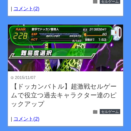
folder
セルゲーム
|
コメント(2)
2015/11/07
time
【ドッカンバトル】超激戦セルゲー
ムで役立つ過去キャラクター達のピ
ックアップ
folder
セルゲーム
|
コメント(2)