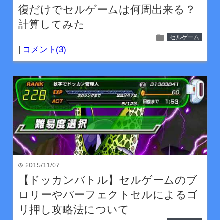
復だけでセルゲームは何周出来る？
計算してみた
folder
セルゲーム
|
コメント(3)
2015/11/07
time
【ドッカンバトル】セルゲームのブ
ロリーやパーフェクトセルによるゴ
リ押し攻略法について