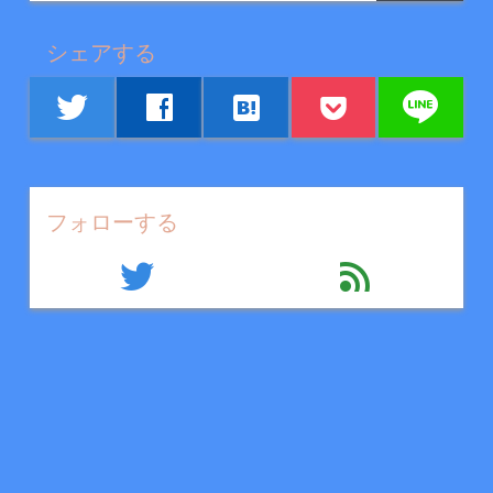
シェアする
line
twitter
facebook
hatenabookmark
フォローする
twitter
feed