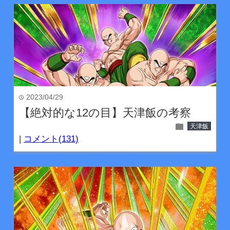
2023/04/29
time
【絶対的な12の目】天津飯の考察
folder
天津飯
|
コメント(131)