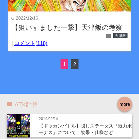
2022/12/16
time
【狙いすました一撃】天津飯の考察
folder
天津飯
|
コメント(118)
1
2
ATK計算
more
2019/02/14
【ドッカンバトル】隠しステータス『気力ボ
ーナス』について。効果・仕様など