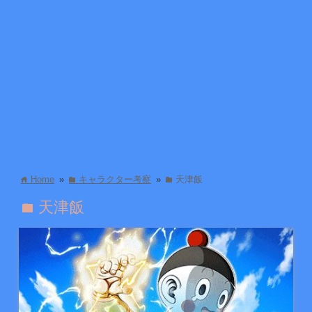
Home
»
キャラクター考察
»
天津飯
home
folder
folder
天津飯
folder