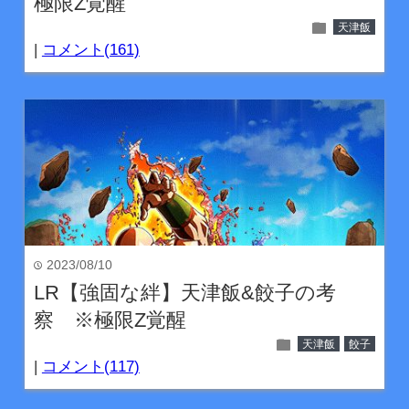
極限Z覚醒
folder
天津飯
|
コメント(161)
2023/08/10
time
LR【強固な絆】天津飯&餃子の考
察 ※極限Z覚醒
folder
天津飯
餃子
|
コメント(117)