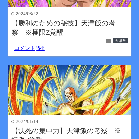
2024/06/22
time
【勝利のための秘技】天津飯の考
察 ※極限Z覚醒
folder
天津飯
|
コメント(64)
2024/01/14
time
【決死の集中力】天津飯の考察 ※