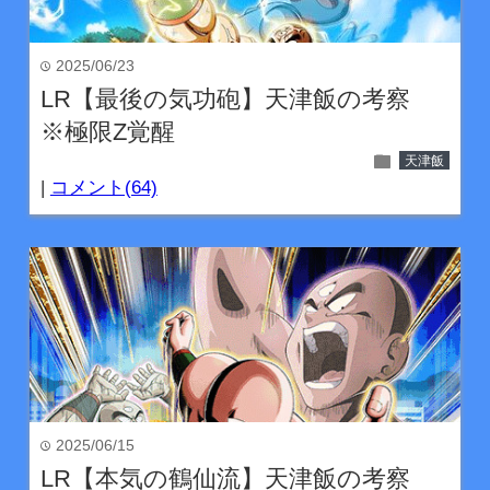
2025/06/23
time
LR【最後の気功砲】天津飯の考察
※極限Z覚醒
folder
天津飯
|
コメント(64)
2025/06/15
time
LR【本気の鶴仙流】天津飯の考察