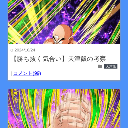
2024/10/24
time
【勝ち抜く気合い】天津飯の考察
folder
天津飯
|
コメント(99)