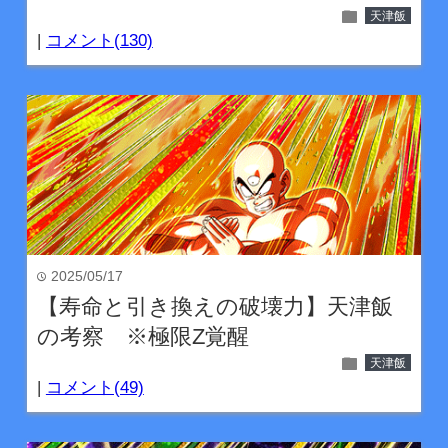
folder
天津飯
|
コメント(130)
2025/05/17
time
【寿命と引き換えの破壊力】天津飯
の考察 ※極限Z覚醒
folder
天津飯
|
コメント(49)