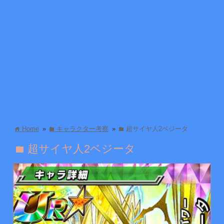
Home
»
キャラクター考察
»
超サイヤ人2ベジータ
home
folder
folder
超サイヤ人2ベジータ
folder