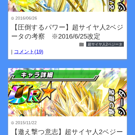
2016/06/26
time
【圧倒するパワー】超サイヤ人2ベジ
ータの考察 ※2016/6/25改定
folder
超サイヤ人2ベジータ
|
コメント(19)
2015/11/22
time
【邀え撃つ意志】超サイヤ人2ベジー