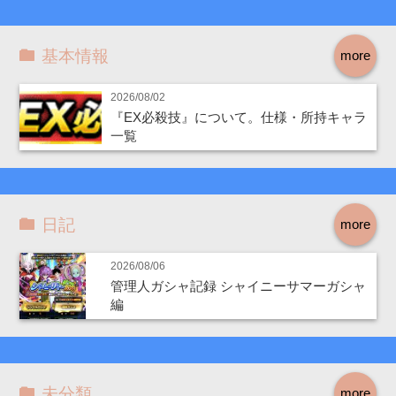
基本情報
more
2026/08/02
『EX必殺技』について。仕様・所持キャラ
一覧
日記
more
2026/08/06
管理人ガシャ記録 シャイニーサマーガシャ
編
未分類
more