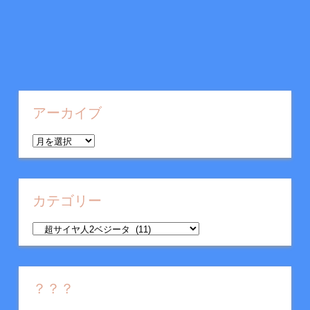
アーカイブ
ア
ー
カ
イ
カテゴリー
ブ
カ
テ
ゴ
リ
？？？
ー