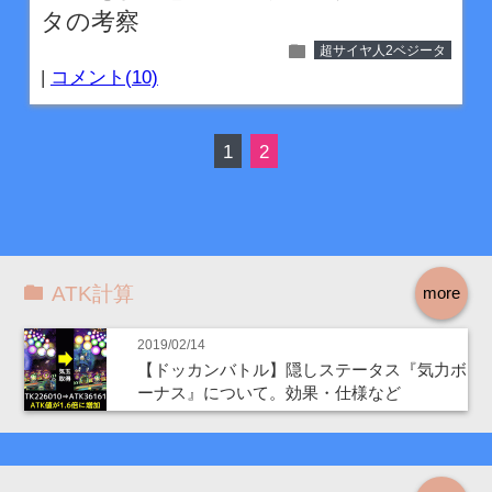
タの考察
folder
超サイヤ人2ベジータ
|
コメント(10)
1
2
ATK計算
more
2019/02/14
【ドッカンバトル】隠しステータス『気力ボ
ーナス』について。効果・仕様など