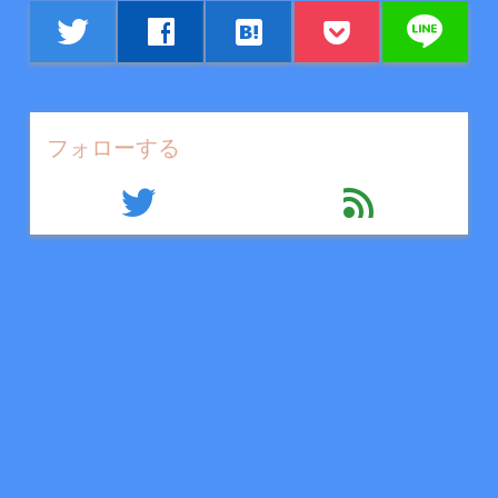
line
twitter
facebook
hatenabookmark
フォローする
twitter
feed