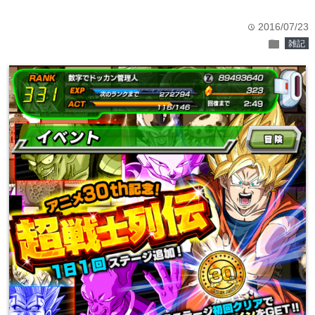
2016/07/23
time
folder
雑記