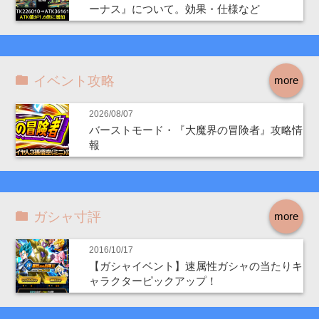
ーナス』について。効果・仕様など
イベント攻略
more
2026/08/07
バーストモード・『大魔界の冒険者』攻略情
報
ガシャ寸評
more
2016/10/17
【ガシャイベント】速属性ガシャの当たりキ
ャラクターピックアップ！