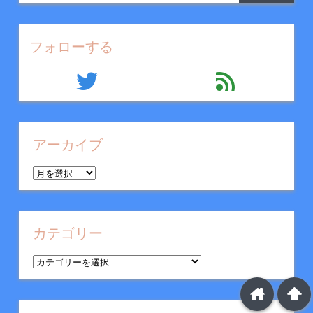
フォローする
twitter
feed
アーカイブ
ア
ー
カ
イ
カテゴリー
ブ
カ
テ
home
arrowup
ゴ