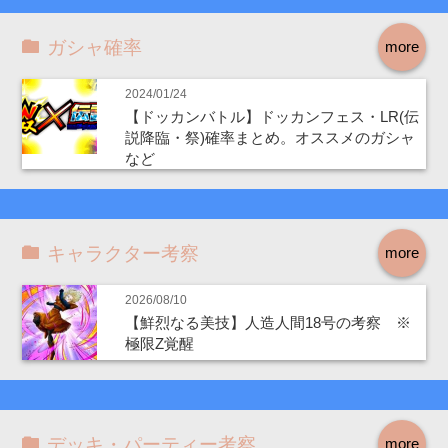
ガシャ確率
more
2024/01/24
【ドッカンバトル】ドッカンフェス・LR(伝
説降臨・祭)確率まとめ。オススメのガシャ
など
キャラクター考察
more
2026/08/10
【鮮烈なる美技】人造人間18号の考察 ※
極限Z覚醒
デッキ・パーティー考察
more