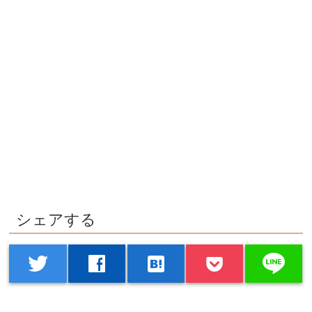
シェアする
line
twitter
facebook
hatenabookmark