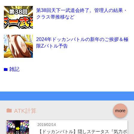
第38回天下一武道会終了。管理人の結果・
クラス帯推移など
2024年ドッカンバトルの新年のご挨拶＆極
限Zバトル予告
雑記
folder
ATK計算
more
2019/02/14
【ドッカンバトル】隠しステータス『気力ボ