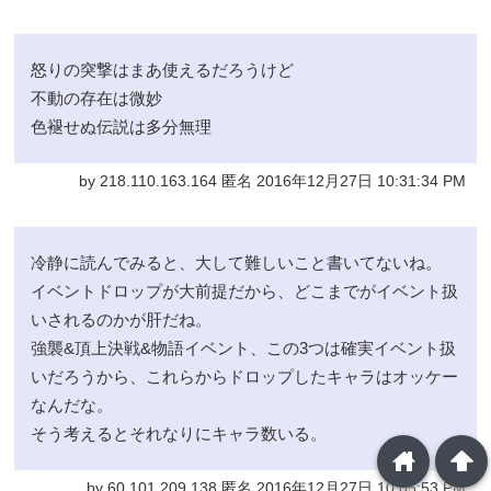
怒りの突撃はまあ使えるだろうけど
不動の存在は微妙
色褪せぬ伝説は多分無理
by 218.110.163.164 匿名 2016年12月27日 10:31:34 PM
冷静に読んでみると、大して難しいこと書いてないね。
イベントドロップが大前提だから、どこまでがイベント扱
いされるのかが肝だね。
強襲&頂上決戦&物語イベント、この3つは確実イベント扱
いだろうから、これらからドロップしたキャラはオッケー
なんだな。
そう考えるとそれなりにキャラ数いる。
home
arrowup
by 60.101.209.138 匿名 2016年12月27日 10:05:53 PM