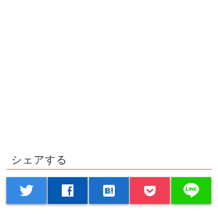
シェアする
line
twitter
facebook
hatenabookmark