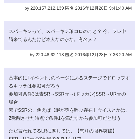
by 220.157.212.139 匿名 2016年12月28日 9:41:40 AM
スパーキンって、スパーキン珍コロのこと？ 今、フレ申
請来てるんだけど本人なのかな。有名人？
by 220.48.62.113 匿名 2016年12月28日 7:36:20 AM
基本的に｢イベント｣のページにあるステージでドロップす
るキャラは参戦可だろう
参加可条件3は素SR→SSR☆→(ドッカン)SSR→UR☆の
場合
素でSSRの、例えば【謎が謎を呼ぶ存在】ウイスとかは、
Z覚醒させた時点で条件1を満たすから参加可だと思う
ただ言われてるLRに関しては、【怒りの限界突破】
SSR→UR☆のZ覚醒で条件1クリア