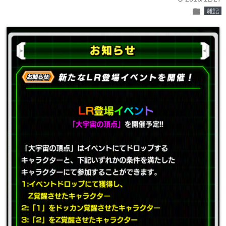
folder
雑記