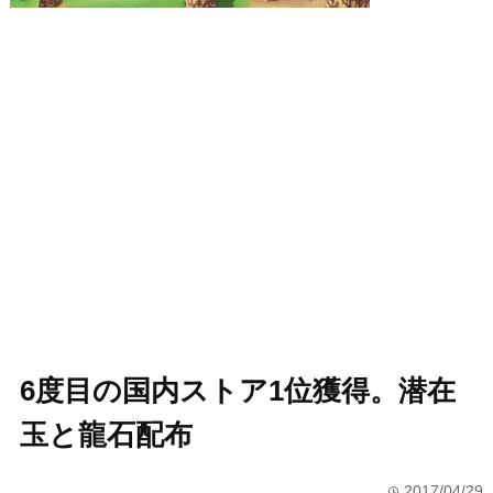
6度目の国内ストア1位獲得。潜在
玉と龍石配布
2017/04/29
time