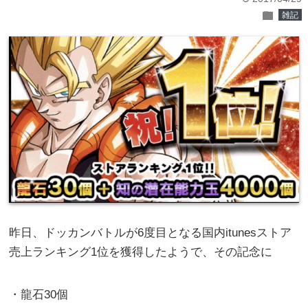
folder
雑記
昨日、ドッカンバトルが6度目となる国内itunesストア
売上ランキング1位を獲得したようで、その記念に
・龍石30個