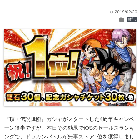
2019/02/20
time
folder
雑記
『頂・伝説降臨』ガシャがスタートした4周年キャンペ
ーン後半ですが、本日その効果でiOSのセールスランキ
ングで、ドッカンバトルが無事ストア1位を獲得しまし