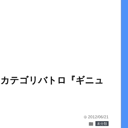
・カテゴリバトロ『ギニュ
2012/06/21
time
folder
未分類