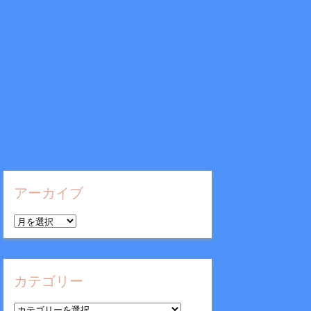
アーカイブ
ア
ー
カ
イ
カテゴリー
ブ
カ