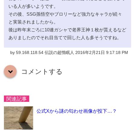
いる人が多いようです。
その後、SSG孫悟空やブロリーなど強力なキャラが続々
と実装されましたから。
後は昨年末ごろに10連ガシャで老界王神１枚が貰えるなど
ありましたのでそれ目当てで回した人も多そうですね。
by 59.168.118.54 伝説の超惰眠人 2016年2月21日 9:17:18 PM
コメントする
down
関連記事
公式Xから謎の匂わせ画像が投下…？