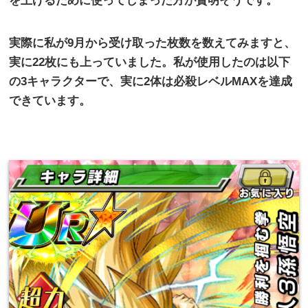
を上げるために使ってしまった方が賢明そうです。
実際に私が
9
月から受け取った枚数を数えてみますと、
実に
22
枚にも上っていました。私が使用したのは以下
の
3
キャラクターで、実に
2
体は必殺レベル
MAX
を達成
できています。