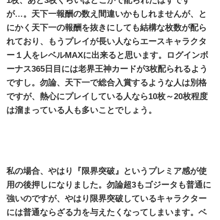
1
枚、あと
3
枚くらいはどこかで配られたはずです
が…。天下一報酬の数え間違いかもしれませんが、と
にかく天下一の報酬を抜きにしても結構な枚数が配ら
れており、もうプレイが長い人ならエースキャラクタ
ー１人をレベル
MAX
に出来ると思います。ログインボ
ーナス
365
日目には老界王神カードが
3
枚配られるよう
ですし。勿論、天下一で総合入賞するような人は別格
ですが、熱心にプレイしている人なら
10
枚～
20
枚程度
は溜まっている人も多いことでしょう。
私の場合、やはり『限界突破』というプレミア感が使
用の後押しになりました。勿論超
3
もゴジータも普通に
強いのですが、やはり限界突破しているキャラクター
には普通ならざる力を与えたくなってしまいます。ベ