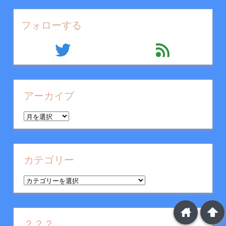
フォローする
twitter
feed
アーカイブ
ア
ー
カ
イ
カテゴリー
ブ
カ
テ
ゴ
home
arrowup
リ
？？？