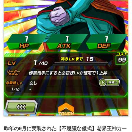
昨年の
9
月に実装された【不思議な儀式】老界王神カー