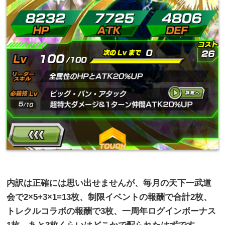
内訳は正確には思い出せませんが、毎月の天下一武道
会で
2
×
5+3
×
1=13
枚、制限イベントの報酬で合計
2
枚、
トレクルコラボの報酬で
3
枚、一周年ログインボーナス