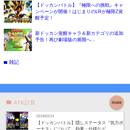
【ドッカンバトル】『極限への挑戦』キャ
ンペーンが開催！はじまりのLRが極限Z覚
醒予定！
新ドッカン覚醒キャラ＆新カテゴリの追加
予告！再び劇場版の展開へ…
雑記
folder
ATK計算
more
2019/02/14
【ドッカンバトル】隠しステータス『気力ボ
ーナス』について。効果・仕様など