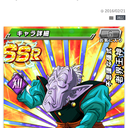
2016/02/21
time
folder
雑記