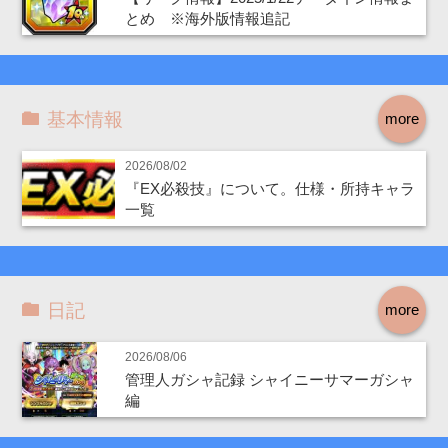
とめ ※海外版情報追記
基本情報
more
2026/08/02
『EX必殺技』について。仕様・所持キャラ
一覧
日記
more
2026/08/06
管理人ガシャ記録 シャイニーサマーガシャ
編