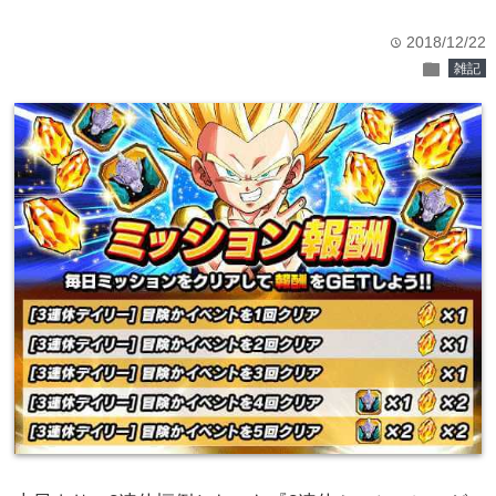
2018/12/22
time
folder
雑記