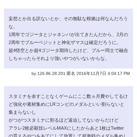
妄想とか出る訳ないとか、その無駄な根拠は何なんだろう
な。
1周年でゴジータとジャネンバが出てきたんだから、2月の
2周年でブルーベジットと神化ザマスは確定だろうに。
超4悟空とか超4ゴジータ期待したけど、ブルー同士で融合
しちゃったらそれより強いやつがいないからな。
by 126.86.28.201 匿名 2016年11月7日 4:04:17 PM
スタミナを余すことなくゲームにここ数ヵ月費やしてるけ
ど強化や素材集めにLRコンビのメダルといい割らないと
集まらないし
がつがつスタミナに割るほど逼迫してないからだけど
アラレ2枚必殺技レベルMAXにしたからあと1枚はTwitter
の貰えるやつをあてにして放置して超激戦のメダル集めし