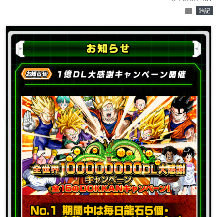
folder
雑記