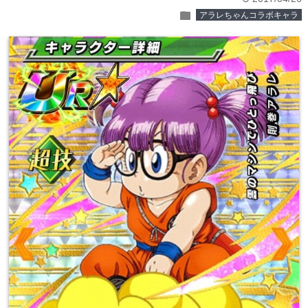
folder
アラレちゃんコラボキャラ