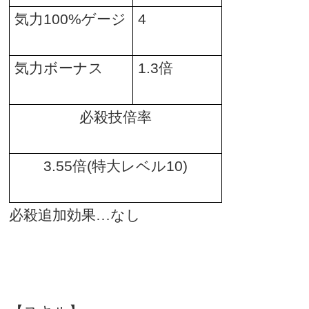
気力
100%
ゲージ
4
気力ボーナス
1.3
倍
必殺技倍率
3.55
倍
(
特大レベル
10)
必殺追加効果…なし