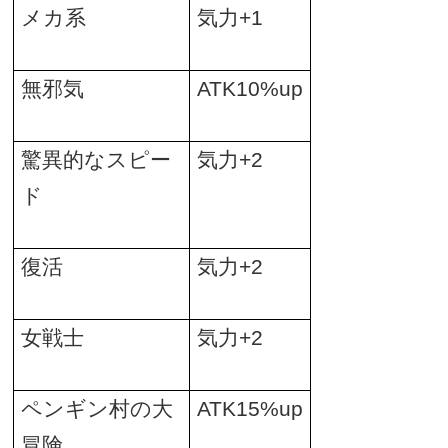
メカ系
気力
+1
無邪気
ATK10%up
驚異的なスピー
気力
+2
ド
復活
気力
+2
女戦士
気力
+2
ペンギン村の大
ATK15%up
冒険