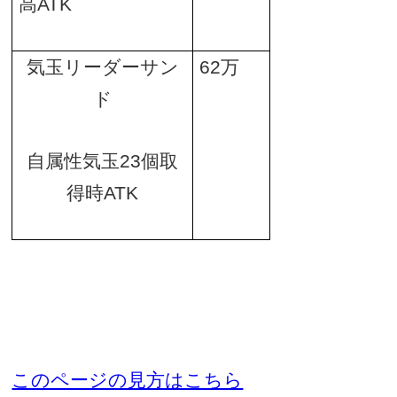
高
ATK
気玉リーダーサン
62
万
ド
自属性気玉
23
個取
得時
ATK
このページの見方はこちら