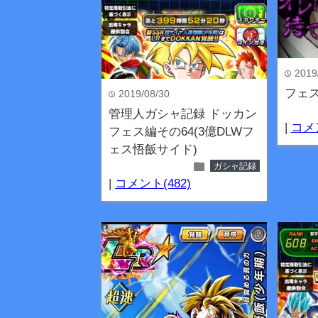
2019
time
フェ
2019/08/30
time
管理人ガシャ記録 ドッカン
|
コメン
フェス編その64(3億DLWフ
ェス悟飯サイド)
folder
ガシャ記録
|
コメント(482)