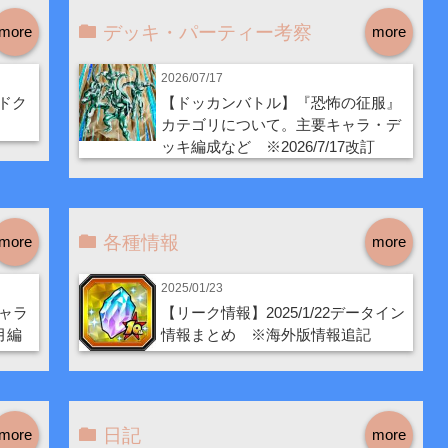
デッキ・パーティー考察
more
more
2026/07/17
ドク
【ドッカンバトル】『恐怖の征服』
カテゴリについて。主要キャラ・デ
ッキ編成など ※2026/7/17改訂
各種情報
more
more
2025/01/23
ャラ
【リーク情報】2025/1/22データイン
月編
情報まとめ ※海外版情報追記
日記
more
more