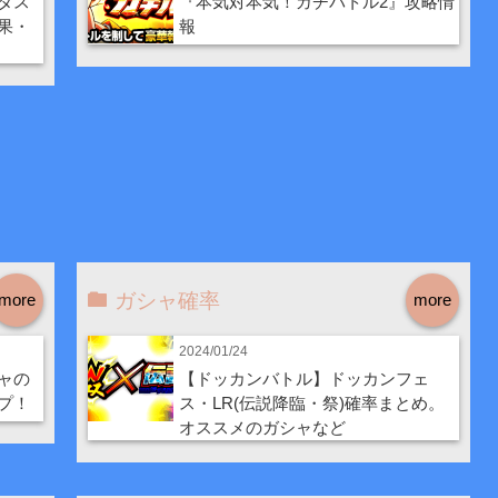
タス
『本気対本気！ガチバトル2』攻略情
果・
報
ガシャ確率
more
more
2024/01/24
ャの
【ドッカンバトル】ドッカンフェ
プ！
ス・LR(伝説降臨・祭)確率まとめ。
オススメのガシャなど