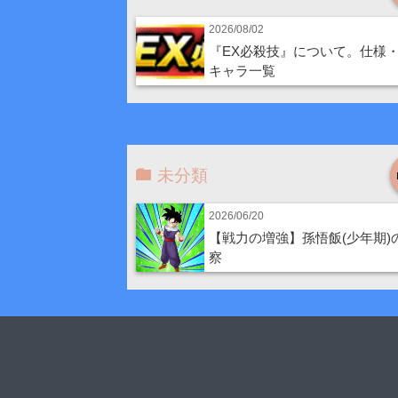
2026/08/02
『EX必殺技』について。仕様
キャラ一覧
未分類
2026/06/20
【戦力の増強】孫悟飯(少年期)
察