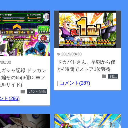
2019/08/30
time
ドカバトさん、早朝から僅
/08/30
か4時間でストア1位獲得
人ガシャ記録 ドッカン
folder
雑記
編その65(3億DLWフ
|
コメント(287)
ルサイド)
folder
ガシャ記録
ト(296)