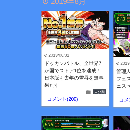
2019年8月
time
2019/08/31
time
ドッカンバトル、全世界7
2019
time
か国でストア1位を達成！
管理
日本版も去年の雪辱を無事
フェス
果たす
ェスセ
folder
未分類
|
コメント(209)
|
コメン