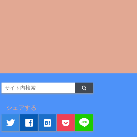
シェアする
line
twitter
facebook
hatenabookmark