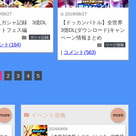
/08/27
2019/08/27
time
ガシャ記録 3億DL
【ドッカンバトル】全世界
ットフェス編
3億DL(ダウンロード)キャン
folder
ペーン情報まとめ
ガシャ記録
folder
ト(164)
リーク情報
|
コメント(563)
2
3
4
5
イベント攻略
more
more
2026/08/06