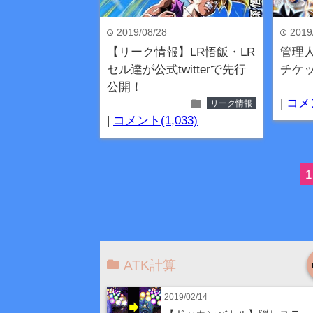
2019/08/28
2019
time
time
【リーク情報】LR悟飯・LR
管理人
セル達が公式twitterで先行
チケ
公開！
folder
|
コメン
リーク情報
|
コメント(1,033)
1
ATK計算
2019/02/14