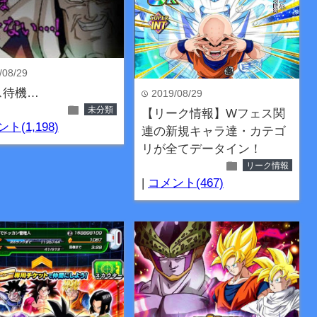
/08/29
ス待機…
2019/08/29
time
folder
未分類
【リーク情報】Wフェス関
ト(1,198)
連の新規キャラ達・カテゴ
リが全てデータイン！
folder
リーク情報
|
コメント(467)