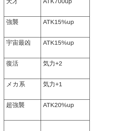
天才
ATK700up
強襲
ATK15%up
宇宙最凶
ATK15%up
復活
気力
+2
メカ系
気力
+1
超強襲
ATK20%up