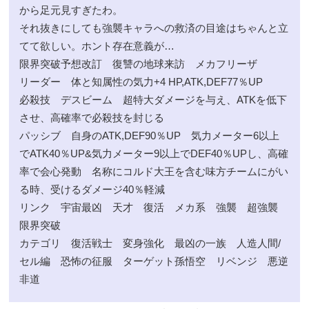
から足元見すぎたわ。
それ抜きにしても強襲キャラへの救済の目途はちゃんと立
てて欲しい。ホント存在意義が…
限界突破予想改訂 復讐の地球来訪 メカフリーザ
リーダー 体と知属性の気力+4 HP,ATK,DEF77％UP
必殺技 デスビーム 超特大ダメージを与え、ATKを低下
させ、高確率で必殺技を封じる
パッシブ 自身のATK,DEF90％UP 気力メーター6以上
でATK40％UP&気力メーター9以上でDEF40％UPし、高確
率で会心発動 名称にコルド大王を含む味方チームにがい
る時、受けるダメージ40％軽減
リンク 宇宙最凶 天才 復活 メカ系 強襲 超強襲
限界突破
カテゴリ 復活戦士 変身強化 最凶の一族 人造人間/
セル編 恐怖の征服 ターゲット孫悟空 リベンジ 悪逆
非道