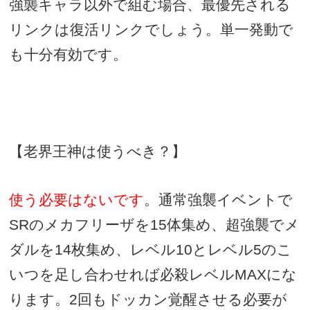
強襲キャラ以外で組む場合、最優先される
リンクは復活リンクでしょう。単一発動で
も十分有効です。
【老界王神は使うべき？】
使う必要はないです
。通常強襲イベントで
SRのメカフリーザを15体集め、超強襲でメ
ダルを14枚集め
、レベル
10
とレベル
5
のこ
いつを足し合わせれば必殺レベル
MAX
にな
ります。
2
回もドッカン覚醒させる必要が