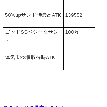
50%up
サンド時最高
ATK
139552
ゴッド
SS
ベジータサン
100
万
ド
体気玉
23
個取得時
ATK