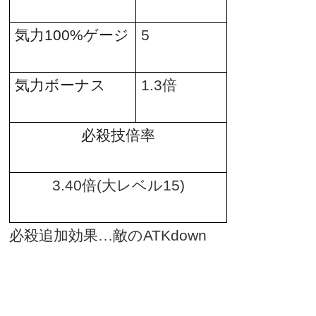
気力
100%
ゲージ
5
気力ボーナス
1.3
倍
必殺技倍率
3.40
倍
(
大レベル
15)
必殺追加効果…敵の
ATKdown