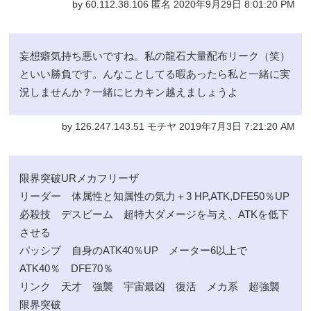
by 60.112.38.106 匿名 2020年9月29日 8:01:20 PM
妄想癖気持ち悪いですね。私の龍石大量配布リーク（笑）
といい勝負です。んなことしてる暇あったら私と一緒に実
況しませんか？一緒にヒカキン越えましょうよ
by 126.247.143.51 モチヤ 2019年7月3日 7:21:20 AM
限界突破URメカフリーザ
リーダー 体属性と知属性の気力＋3 HP,ATK,DFE50％UP
必殺技 デスビーム 超特大ダメージを与え、ATKを低下
させる
パッシブ 自身のATK40％UP メーター6以上で
ATK40％ DFE70％
リンク 天才 強襲 宇宙最凶 復活 メカ系 超強襲
限界突破