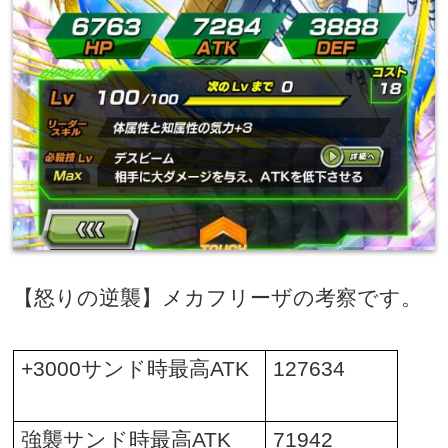
【怒りの逆襲】メカフリーザの考察です。
+3000
サンド時最高
ATK
127634
強襲サンド時最高
ATK
71942