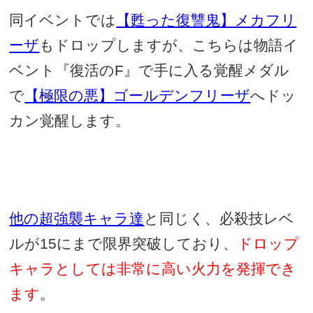
同イベントでは
【甦った復讐鬼】メカフリ
ーザ
もドロップしますが、こちらは物語イ
ベント『復活の
F
』で手に入る覚醒メダル
で
【極限の悪】ゴールデンフリーザ
へドッ
カン覚醒します。
他の超強襲キャラ達
と同じく、必殺技レベ
ルが
15
にまで限界突破しており、
ドロップ
キャラとしては非常に高い火力を発揮でき
ます
。