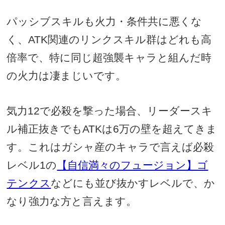
パッシブスキルも火力・条件共に悪くな
く、
ATK
関連のリンクスキル群はどれも高
倍率で、特に同じ超強襲キャラと組んだ時
の火力は凄まじいです。
気力
12
で必殺を撃った場合、リーダースキ
ル補正抜きでも
ATK
は
6
万の壁を超えてきま
す。これはガシャ産のキャラで言えば必殺
レベル
1
の
【自信満々のフュージョン】ゴ
テンクス
などにも並び抜かすレベルで、か
なり強力な方と言えます。