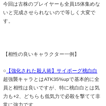
今回は古株のプレイヤーも全員
15
体集めな
いと完成させられないので等しく大変で
す。
【相性の良いキャラクター一例】
○
【強化された殺人術】サイボーグ桃白白
超強襲キャラとは
ATK35%up
で基本的に全
員と相性は良いですが、特に桃白白とは気
力も
+2
、どちらも低気力で必殺を撃てて非
常に強力です。