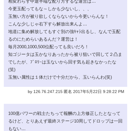
相変わらず中途半端な配り方するな運営は…
今更玉配ってもな～しかも少ないし、、、
玉無い方が被り欲しくならないから今更いらんな！
こんな少しじゃ右下すら解放出来んよ…
地道に集め解放してもすぐ別の強ｷｬﾗ出るし、なんで玉配
るのにためらいあるんだ？運営は！
毎月2000,1000,500位配っても良いだろ！
知ゴジータは玉かなりあったから被り狙いで回して２凸ま
でしたが、ﾌﾞﾛﾘｰは玉ないから回す気も起きなかったな
(笑)
玉無い属性は１体だけで十分だから、玉いらんわ(笑)
by 126.76.247.215 匿名 2017年5月22日 9:28:22 PM
100億パワーの戦士たちって報酬の上方修正したとなって
るけど、とりあえず最終ステージ10周してドロップは一回
もない…