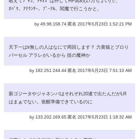
敢えてｼﾞｬｺ、ﾁｬｵｽﾞは外してHP高め(17万ちょい)で、
ｵﾊﾞｹ、ｱﾅｳﾝｻｰ、ﾌﾟｰｱﾙ、閻魔で行こうかと。
by 49.98.158.74 匿名 2017年5月23日 1:52:21 PM
天下一はlr無しの人はなにで周回します？ 力黄猿とブロり
パーセル アラレがいるから 技の魔神か
by 182.251.244.44 匿名 2017年5月23日 7:51:10 AM
新ゴジータやジャネンバはそれぞれ20連で出たんだがLR
はまぁでない。覚醒準備できているのに
by 133.202.169.65 匿名 2017年5月23日 1:18:32 AM