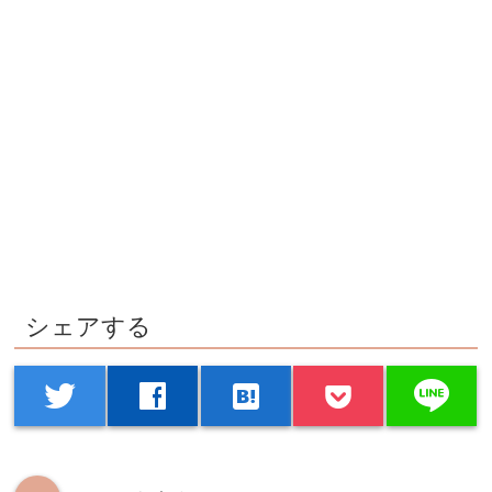
シェアする
line
twitter
facebook
hatenabookmark