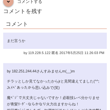
コメントする
down
コメントを残す
コメント
まだ言うか
by 119.228.5.122 匿名 2017年5月25日 11:26:03 PM
by 182.251.244.44さんすみませんm(__)m
チラッとしか見てなかったからjrと見間違えてました(^^;
Jr.ｲﾍﾞあったから思い込みで(笑)
魔ﾍﾞｼﾞで大丈夫じゃないですか！必殺技レベ分かりませ
が青髪ﾘｰﾀﾞｰならかなり火力出ますからね！