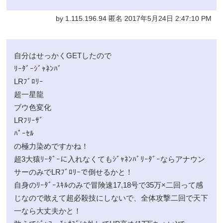
by 1.115.196.94 匿名 2017年5月24日 2:47:10 PM
自分はせっかくGETしたので
ﾘｰﾀﾞｰｼﾞｬﾈﾝﾊﾞ
LRﾌﾞﾛﾘｰ
超一星龍
ブウ色変化
LRﾌﾘｰｻﾞ
ﾊﾟｰｾﾙ
の極力染めですかね！
超3大猿ﾘｰﾀﾞｰに入れなくてもｼﾞｬﾈﾝﾊﾞﾘｰﾀﾞｰならアナウン
サーのみでLRﾌﾞﾛﾘｰで倒せるかと！
自身のﾘｰﾀﾞｰｽｷﾙのみで冒険速17,18号で35万×二回って感
じなので敢えて超必殺技にしないで、全体攻撃二回で天下
一なら大丈夫かと！