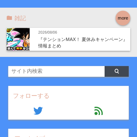
雑記
more
2026/08/06
『テンションMAX！ 夏休みキャンペーン』
情報まとめ
フォローする
twitter
feed