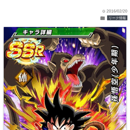
2016/02/20
time
folder
リーク情報