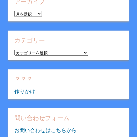
アーカイブ
ア
ー
カ
イ
カテゴリー
ブ
カ
テ
ゴ
リ
？？？
ー
作りかけ
問い合わせフォーム
お問い合わせはこちらから