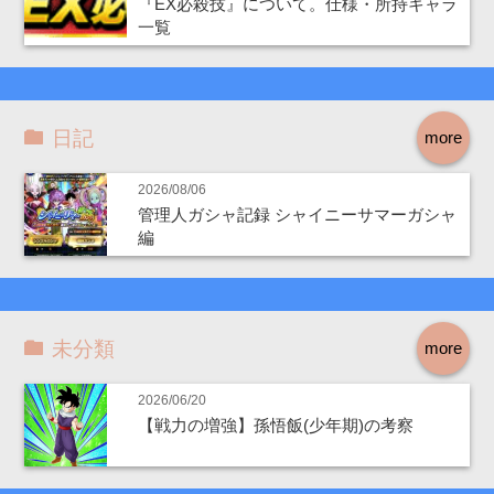
『EX必殺技』について。仕様・所持キャラ
一覧
日記
more
2026/08/06
管理人ガシャ記録 シャイニーサマーガシャ
編
未分類
more
2026/06/20
【戦力の増強】孫悟飯(少年期)の考察