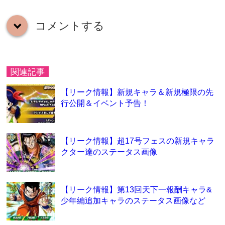
コメントする
down
関連記事
【リーク情報】新規キャラ＆新規極限の先
行公開＆イベント予告！
【リーク情報】超17号フェスの新規キャラ
クター達のステータス画像
【リーク情報】第13回天下一報酬キャラ&
少年編追加キャラのステータス画像など