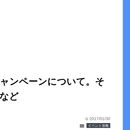
願いキャンペーンについて。そ
めなど
2017/01/30
time
folder
イベント攻略