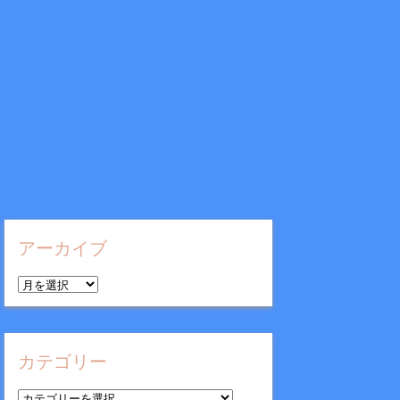
アーカイブ
ア
ー
カ
イ
カテゴリー
ブ
カ