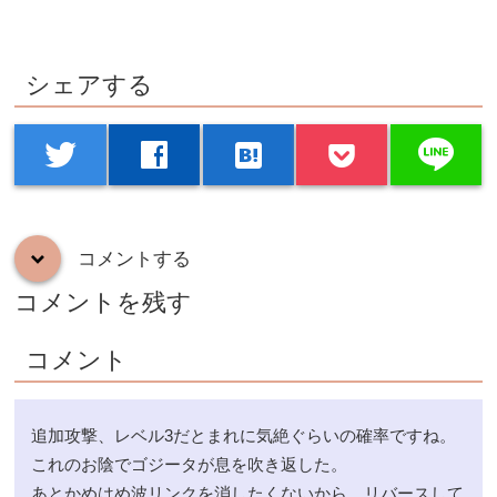
シェアする
line
twitter
facebook
hatenabookmark
コメントする
down
コメントを残す
コメント
追加攻撃、レベル3だとまれに気絶ぐらいの確率ですね。
これのお陰でゴジータが息を吹き返した。
あとかめはめ波リンクを消したくないから、リバースして