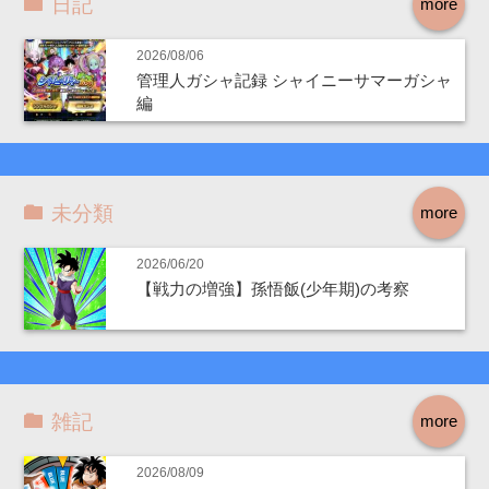
日記
more
2026/08/06
管理人ガシャ記録 シャイニーサマーガシャ
編
未分類
more
2026/06/20
【戦力の増強】孫悟飯(少年期)の考察
雑記
more
2026/08/09