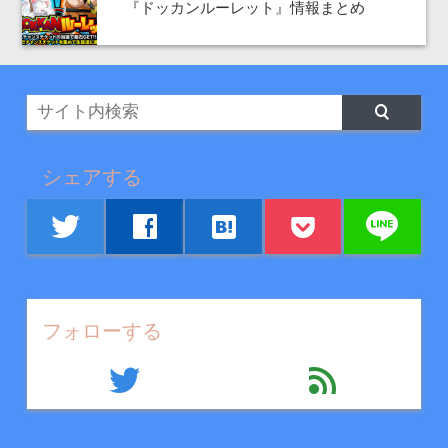
『ドッカンルーレット』情報まとめ
シェアする
line
twitter
facebook
hatenabookmark
フォローする
twitter
feed