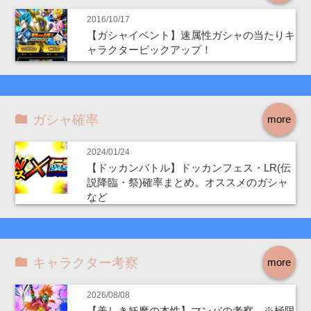
2016/10/17
【ガシャイベント】速属性ガシャの当たりキ
ャラクターピックアップ！
ガシャ確率
more
2024/01/24
【ドッカンバトル】ドッカンフェス・LR(伝
説降臨・祭)確率まとめ。オススメのガシャ
など
キャラクター考察
more
2026/08/08
【美しき妖魔の本性】マンバの考察 ※極限