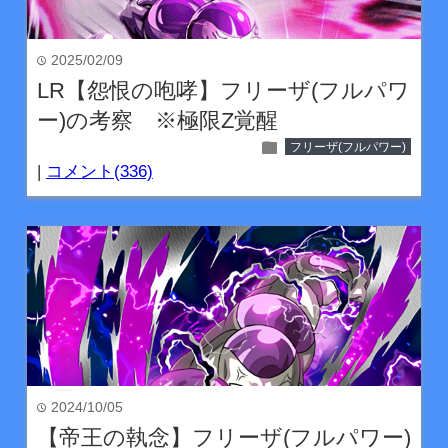
2025/02/09
time
LR【怨恨の咆哮】フリーザ(フルパワ
ー)の考察 ※極限Z覚醒
folder
フリーザ(フルパワー)
|
コメント(336)
2024/10/05
time
【帝王の執念】フリーザ(フルパワー)