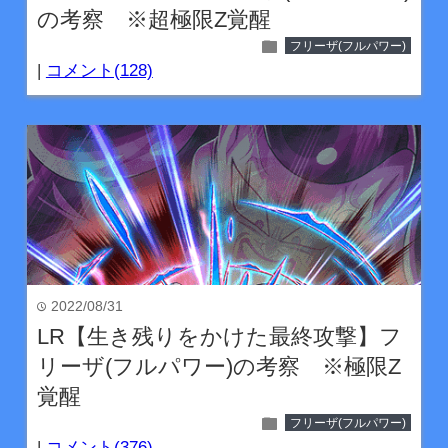
の考察 ※超極限Z覚醒
folder
フリーザ(フルパワー)
|
コメント(128)
2022/08/31
time
LR【生き残りをかけた最終攻撃】フ
リーザ(フルパワー)の考察 ※極限Z
覚醒
folder
フリーザ(フルパワー)
|
コメント(376)