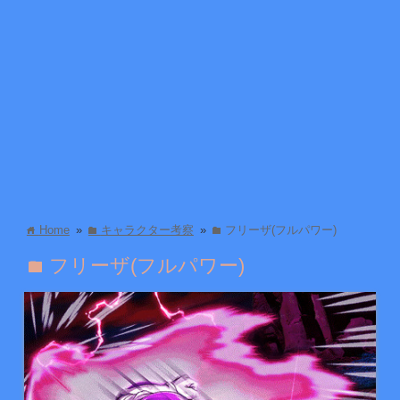
Home
»
キャラクター考察
»
フリーザ(フルパワー)
home
folder
folder
フリーザ(フルパワー)
folder