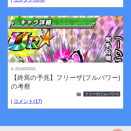
2016/03/01
time
【終焉の予兆】フリーザ(フルパワー)
の考察
folder
フリーザ(フルパワー)
|
コメント(17)