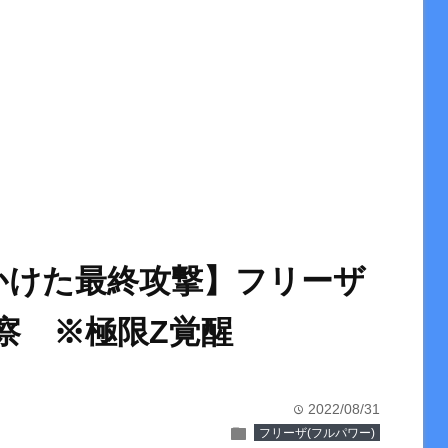
かけた最終攻撃】フリーザ
考察 ※極限Z覚醒
2022/08/31
time
folder
フリーザ(フルパワー)