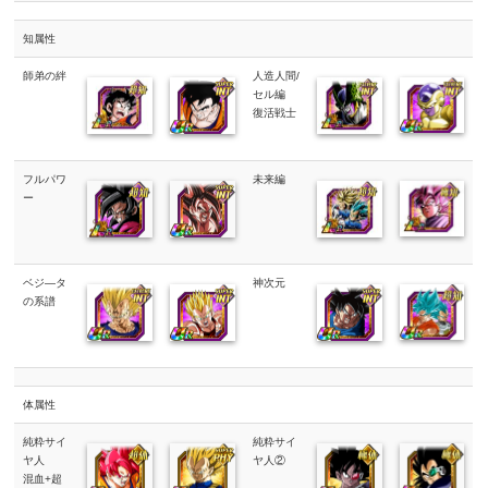
知属性
師弟の絆
人造人間/
セル編
復活戦士
フルパワ
未来編
ー
ベジ―タ
神次元
の系譜
体属性
純粋サイ
純粋サイ
ヤ人
ヤ人②
混血+超