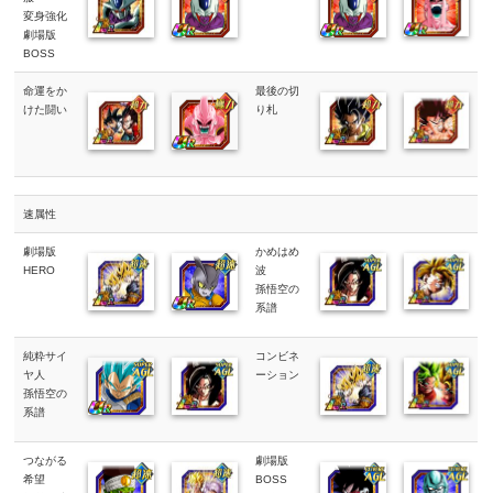
変身強化
劇場版
BOSS
命運をか
最後の切
けた闘い
り札
速属性
劇場版
かめはめ
HERO
波
孫悟空の
系譜
純粋サイ
コンビネ
ヤ人
ーション
孫悟空の
系譜
つながる
劇場版
希望
BOSS