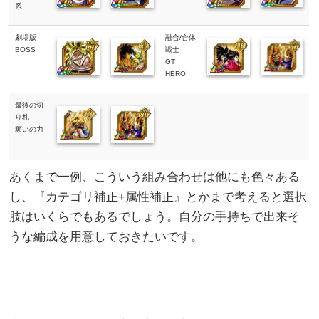
系
劇場版
融合/合体
BOSS
戦士
GT
HERO
最後の切
り札
願いの力
あくまで一例、こういう組み合わせは他にも色々ある
し、『カテゴリ補正+属性補正』とかまで考えると選択
肢はいくらでもあるでしょう。自分の手持ちで出来そ
うな編成を用意しておきたいです。