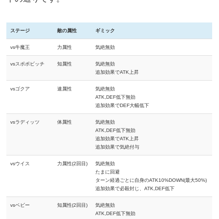
ステージ
敵の属性
ギミック
vs牛魔王
力属性
気絶無効
vsスポポビッチ
知属性
気絶無効
追加効果でATK上昇
vsゴクア
速属性
気絶無効
ATK,DEF低下無効
追加効果でDEF大幅低下
vsラディッツ
体属性
気絶無効
ATK,DEF低下無効
追加効果でATK上昇
追加効果で気絶付与
vsウイス
力属性(2回目)
気絶無効
たまに回避
ターン経過ごとに自身のATK10%DOWN(最大50%)
追加効果で必殺封じ、ATK,DEF低下
vsベビー
知属性(2回目)
気絶無効
ATK,DEF低下無効