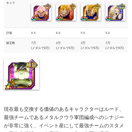
キャラ
評価
6.5
6.0
5.5
5.0
秘宝数
7万
3万
3万
7万
(メダルで9万)
(メダルで9万)
(メダルで9万)
(メダルで9万)
現在最も交換する価値のあるキャラクターはルード、
最強チームであるメタルクウラ軍団編成へのシナジー
が非常に強く、イベント産にして最強チームのスタメ