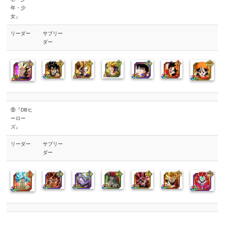
年・少
女』
リーダー
サブリー
ダー
⑧『DBヒ
ーロー
ズ』
リーダー
サブリー
ダー