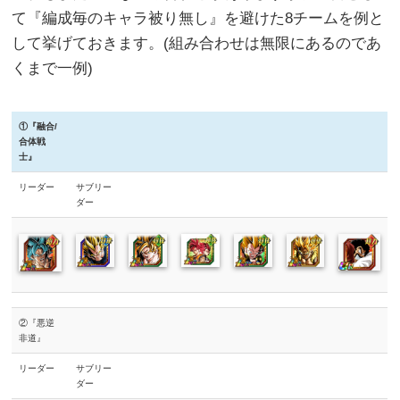
て『編成毎のキャラ被り無し』を避けた8チームを例と
して挙げておきます。(組み合わせは無限にあるのであ
くまで一例)
①『融合/
合体戦
士』
リーダー
サブリー
ダー
②『悪逆
非道』
リーダー
サブリー
ダー