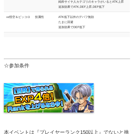
純粋サイヤ人カテゴリのキャラがいるとATK上昇
追加効果でATK,DEF上昇,DEF低下
vs悟空＆ピッコロ
技属性
ATK低下以外のデバフ無効
たまに回避
追加効果でDEF低下
☆参加条件
本イベントは『プレイヤーランク150以上』でないと挑