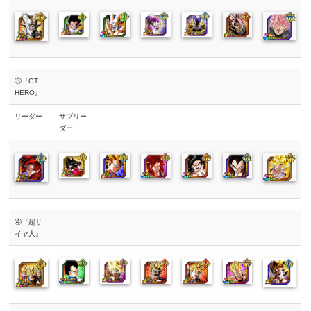
③『GT
HERO』
リーダー
サブリー
ダー
④『超サ
イヤ人』