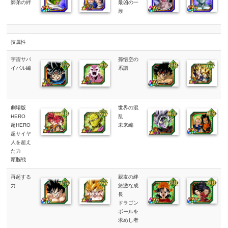
師弟の絆
最凶の一
族
技属性
宇宙サバ
孫悟空の
イバル編
系譜
劇場版
世界の混
HERO
乱
超HERO
未来編
超サイヤ
人を超え
た力
頭脳戦
再起する
親友の絆
力
急激な成
長
ドラゴン
ボールを
求めし者