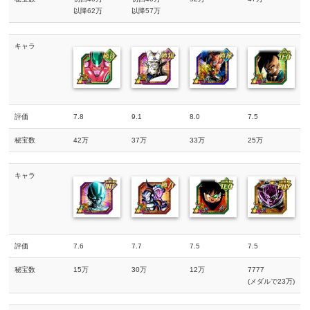
以降62万
以降57万
キャラ
評価
7.8
9.1
8.0
7.5
秘宝数
42万
37万
33万
25万
キャラ
評価
7.6
7.7
7.5
7.5
秘宝数
15万
30万
12万
7777
(メダルで23万)