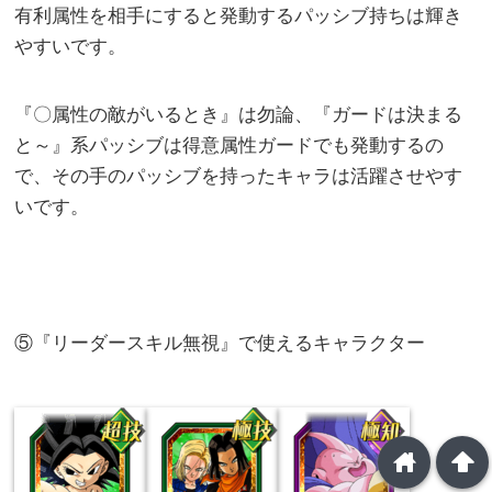
有利属性を相手にすると発動するパッシブ持ちは輝き
やすいです。
『〇属性の敵がいるとき』は勿論、『ガードは決まる
と～』系パッシブは得意属性ガードでも発動するの
で、その手のパッシブを持ったキャラは活躍させやす
いです。
⑤『リーダースキル無視』で使えるキャラクター
home
arrowup