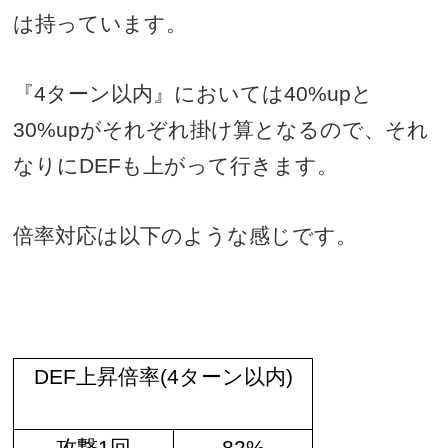
は持っています。
『
4
ターン以内』においては
40%up
と
30%up
がそれぞれ掛け算となるので、それ
なりに
DEF
も上がって行きます。
倍率対応は以下のような感じです。
DEF
上昇倍率
(4
ターン以内
)
攻撃
1
回
82%