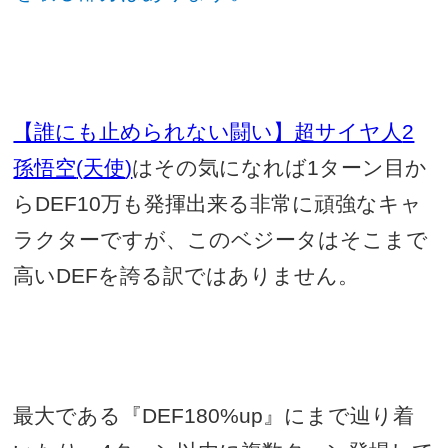
【誰にも止められない闘い】超サイヤ人
2
孫悟空
(
天使
)
はその気になれば
1
ターン目か
ら
DEF10
万も発揮出来る非常に頑強なキャ
ラクターですが、このベジータはそこまで
高い
DEF
を誇る訳ではありません。
最大である『
DEF180%up
』にまで辿り着