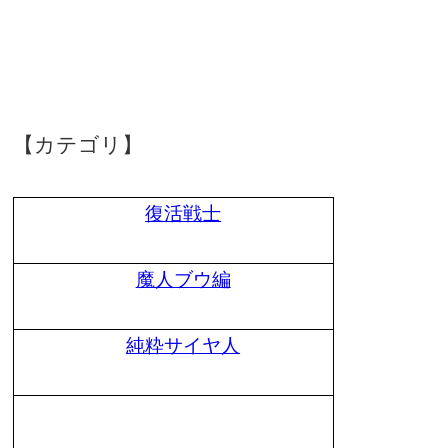
【カテゴリ】
復活戦士
魔人ブウ編
純粋サイヤ人