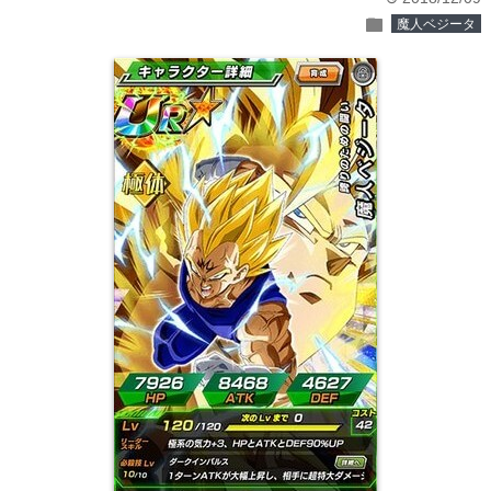
folder
魔人ベジータ