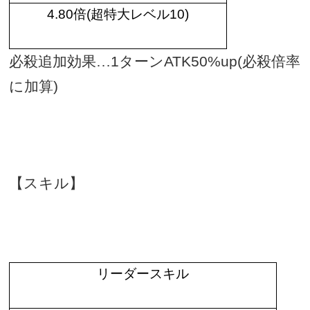
4.80
倍
(
超特大レベル
10)
必殺追加効果…
1
ターン
ATK50%up(
必殺倍率
に加算
)
【スキル】
リーダースキル