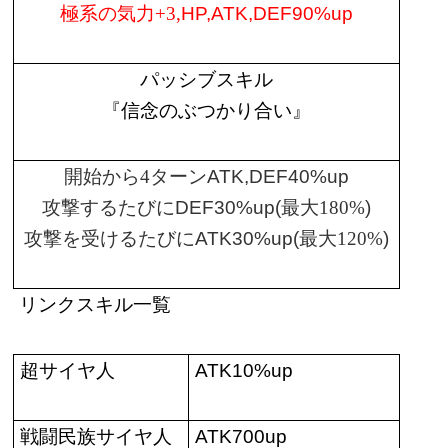
極系の気力
+3,
HP,ATK,DEF90%up
パッシブスキル
『信念のぶつかり合い』
開始から
4
ターン
ATK,DEF40%up
攻撃するたびに
DEF30%up(
最大
180%
)
攻撃を受けるたびに
ATK30%up(
最大
120%
)
リンクスキル一覧
超サイヤ人
ATK10%up
戦闘民族サイヤ人
ATK700up