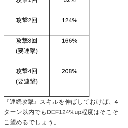
攻撃
2
回
124%
攻撃
3
回
166%
(
要連撃
)
攻撃
4
回
208%
(
要連撃
)
『連続攻撃』スキルを伸ばしておけば、
4
ターン以内でも
DEF124%up
程度はそこそ
こ望めるでしょう。