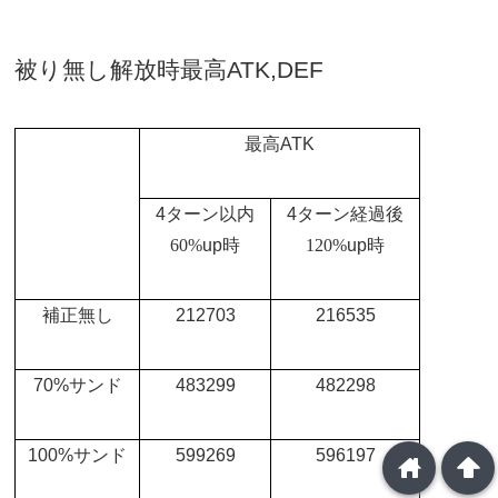
被り無し解放時最高
ATK,DEF
最高
ATK
4
ターン以内
4
ターン経過後
60%
up
時
120%
up
時
補正無し
212703
216535
70%
サンド
483299
482298
100%
サンド
599269
596197
home
arrowup