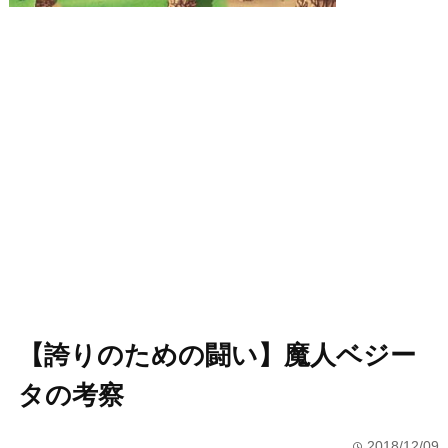
【誇りのための闘い】魔人ベジー
タの考察
2018/12/09
time