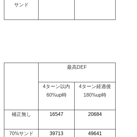
サンド
最高
DEF
4
ターン以内
4
ターン経過後
60%up
時
180%up
時
補正無し
16547
20684
70%
サンド
39713
49641