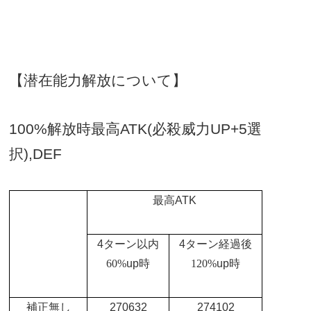
【潜在能力解放について】
100%
解放時最高
ATK(
必殺威力
UP+5
選
択
),DEF
最高
ATK
4
ターン以内
4
ターン経過後
60%
up
時
120%
up
時
補正無し
270632
274102