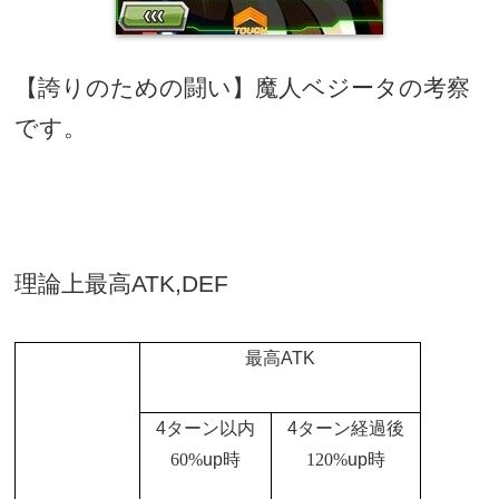
【誇りのための闘い】魔人ベジータの考察
です。
理論上最高
ATK,DEF
最高
ATK
4
ターン以内
4
ターン経過後
60%
up
時
120%
up
時