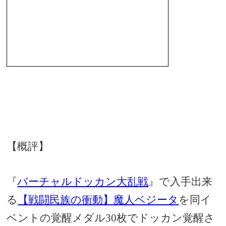
【概評】
『
バーチャルドッカン大乱戦
』で入手出来
る
【戦闘民族の衝動】魔人ベジータ
を同イ
ベントの覚醒メダル30枚でドッカン覚醒さ