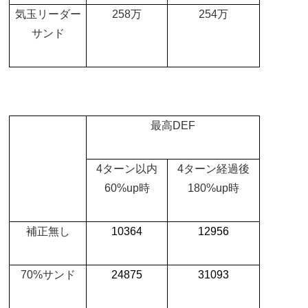
気玉リーダー
258
万
254
万
サンド
最高
DEF
4
ターン以内
4
ターン経過後
60%up
時
180%up
時
補正無し
10364
12956
70%
サンド
24875
31093