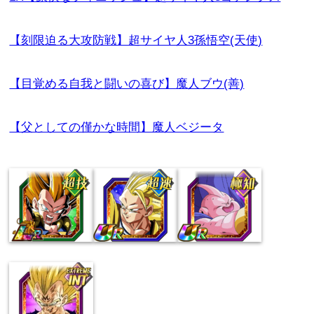
【刻限迫る大攻防戦】超サイヤ人3孫悟空(天使)
【目覚める自我と闘いの喜び】魔人ブウ(善)
【父としての僅かな時間】魔人ベジータ