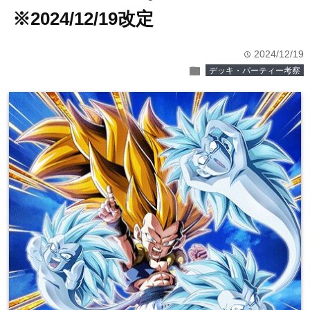
※2024/12/19改定
2024/12/19
time
folder
デッキ・パーティー考察