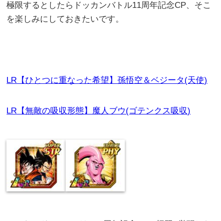
極限するとしたらドッカンバトル11周年記念CP、そこ
を楽しみにしておきたいです。
LR【ひとつに重なった希望】孫悟空＆ベジータ(天使)
LR【無敵の吸収形態】魔人ブウ(ゴテンクス吸収)