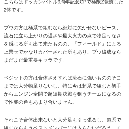
こちらはドッカンバトル9周年記念CPで極限Z覚醒した
2体です。
ブウの方は極系で組むなら絶対に欠かせないピース、
流石に立ち上がりの遅さや最大火力の点で物足りなさ
を感じる所も出て来たものの、『フィールド』による
上乗せでかなりカバーされた所もあり、ブウ編成なら
まだまだ最重要キャラです。
ベジットの方は合体さえすれば流石に強いもののそこ
までは大分物足りないし、特に今は超系で組むと初手
からエンジン全開で超短期決戦を狙うチームになるの
で性能の色もあまり合いません。
それこそ合体出来ないと大分足も引っ張るし、超系で
組むならもうベストメンバーには入らないだろう、く