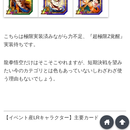
こちらは極限実装済みながら力不足、『超極限Z覚醒』
実装待ちです。
龍拳悟空だけはそこそこやれますが、短期決戦を望み
たい今のカテゴリとは色もあっていないしわざわざ使
う理由もないでしょう。
【イベント産LRキャラクター】主要カード
home
arrowup