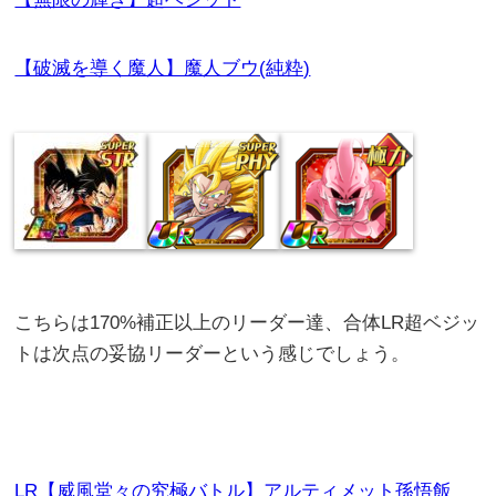
【破滅を導く魔人】魔人ブウ(純粋)
こちらは170%補正以上のリーダー達、合体LR超ベジッ
トは次点の妥協リーダーという感じでしょう。
LR【威風堂々の究極バトル】アルティメット孫悟飯