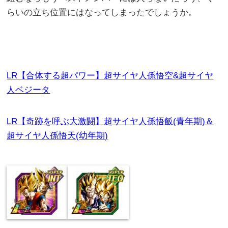
らいの立ち位置にはなってしまったでしょうか。
LR【合体する超パワー】超サイヤ人孫悟空&超サイヤ
人ベジータ
LR【奇跡を呼ぶ大激闘】超サイヤ人孫悟飯(青年期)＆
超サイヤ人孫悟天(幼年期)