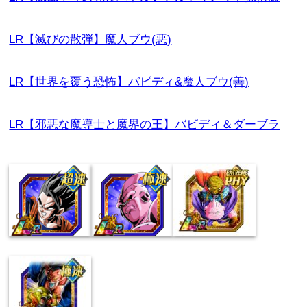
LR【滅びの散弾】魔人ブウ(悪)
LR【世界を覆う恐怖】バビディ&魔人ブウ(善)
LR【邪悪な魔導士と魔界の王】バビディ＆ダーブラ