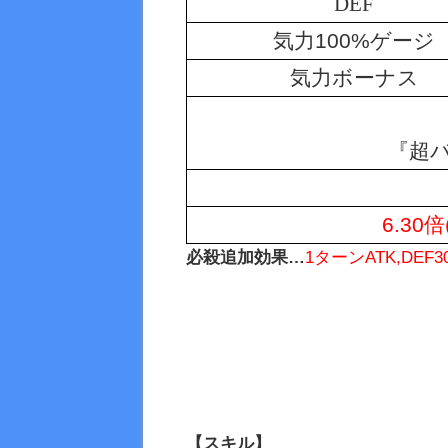
DEF
気力100%ゲージ
気力ボーナス
『超
6.30
必殺追加効果…
1ターンATK,DEF
【スキル】