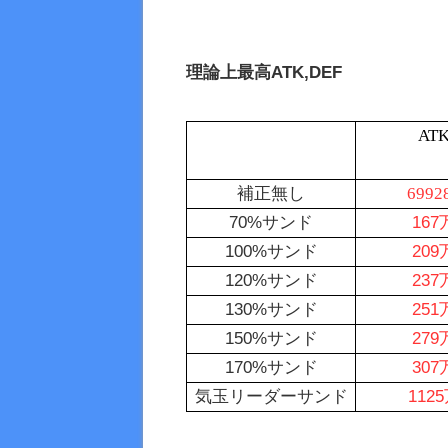
理論上最高
ATK,DEF
AT
補正無し
6992
70%サンド
167
100%サンド
209
120%サンド
237
130%サンド
251
150%サンド
279
170%サンド
307
気玉リーダーサンド
112