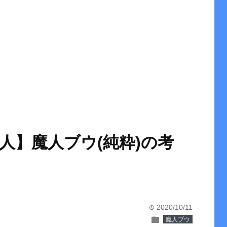
人】魔人ブウ(純粋)の考
2020/10/11
time
folder
魔人ブウ