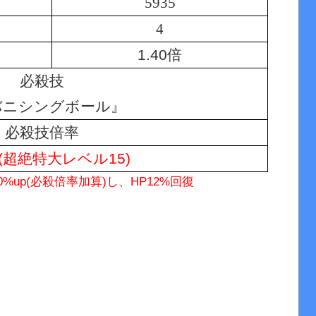
5935
4
1.40倍
必殺技
バニシングボール』
必殺技倍率
倍(超絶特大レベル15)
30%up(必殺倍率加算)し、HP12%回復