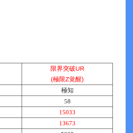
限界突破UR
(極限Z覚醒)
極知
58
15033
13673