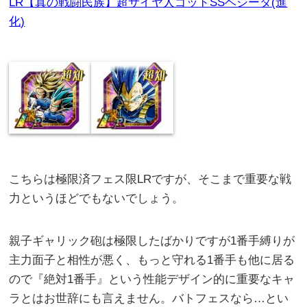
LR【真の戦闘民族】超サイヤ人ゴッドSSベジータ(進
化)
こちらは極限済フェス限LRですが、そこまで重要な戦
力というほどでもないでしょう。
親子ギャリック砲は極限したばかりですが1番手縛りが
主力面子と相性が悪く、もっと守れる1番手も他に居る
ので『絶対1番手』という性能デザイン的に重要なキャ
ラとはお世辞にも言えません。バトフェスなら…とい