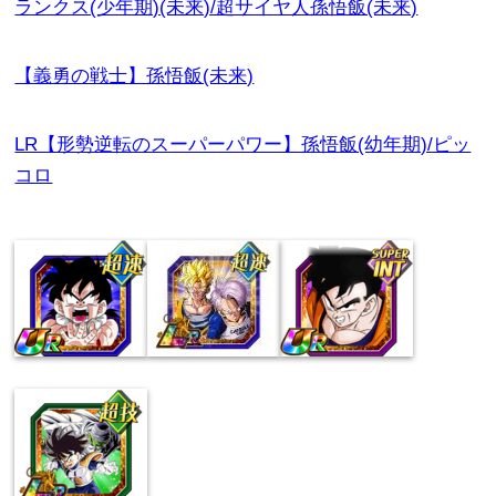
ランクス(少年期)(未来)/超サイヤ人孫悟飯(未来)
【義勇の戦士】孫悟飯(未来)
LR【形勢逆転のスーパーパワー】孫悟飯(幼年期)/ピッ
コロ