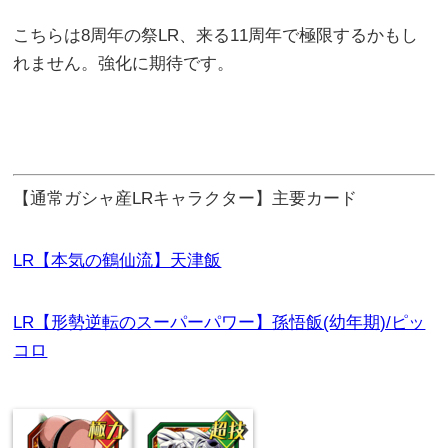
こちらは8周年の祭LR、来る11周年で極限するかもし
れません。強化に期待です。
【通常ガシャ産LRキャラクター】主要カード
LR【本気の鶴仙流】天津飯
LR【形勢逆転のスーパーパワー】孫悟飯(幼年期)/ピッ
コロ