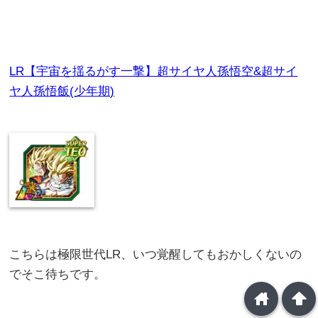
LR【宇宙を揺るがす一撃】超サイヤ人孫悟空&超サイ
ヤ人孫悟飯(少年期)
こちらは極限世代LR、いつ覚醒してもおかしくないの
でそこ待ちです。
home
arrowup