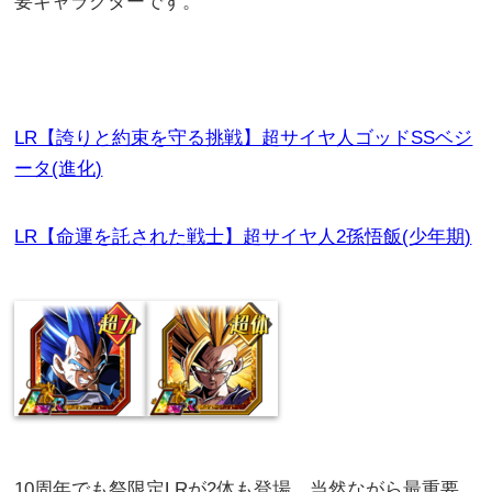
要キャラクターです。
LR【誇りと約束を守る挑戦】超サイヤ人ゴッドSSベジ
ータ(進化)
LR【命運を託された戦士】超サイヤ人2孫悟飯(少年期)
10周年でも祭限定LRが2体も登場、当然ながら最重要