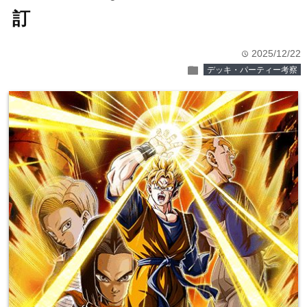
訂
2025/12/22
time
folder
デッキ・パーティー考察