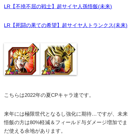
LR【不撓不屈の戦士】超サイヤ人孫悟飯(未来)
LR【死闘の果ての希望】超サイヤ人トランクス(未来)
こちらは2022年の夏CPキャラ達です。
来年には極限世代となるし強化に期待…ですが、未来
悟飯の方は80%軽減＆フィールド与ダメージ増加でま
だ使える余地があります。