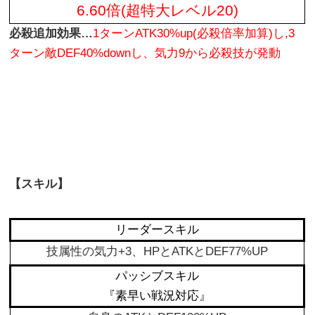
6.60倍(超特大レベル20)
必殺追加効果…
1ターンATK30%up(必殺倍率加算)し,3
ターン敵DEF40%downし、気力9から必殺技が発動
【スキル】
リーダースキル
技属性の気力+3、HPとATKとDEF77%UP
パッシブスキル
『素早い戦況対応』