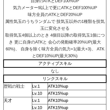
自身のATKとDEF100%UP
気力メーター9以上で更にATKとDEF100%UP
味方全員のATKとDEF20%UP
属性気玉のうちランダムで 技気玉以外の1種類を技気
玉に変化させる
取得気玉4個以上のとき 4個目以降の取得気玉1個につ
き 更に自身のATKと 会心の発動確率20%UP(最大
60%)、 自身を除く味方全員の気力+1(最大+3)、 ATK
とDEF10%UP(最大30%)
アクティブスキル
なし
リンクスキル
歴戦の戦士
Lv.1
ATK10%up
Lv.10
ATK15%up
天才
Lv.1
ATK10%up
Lv.10
ATK15%up