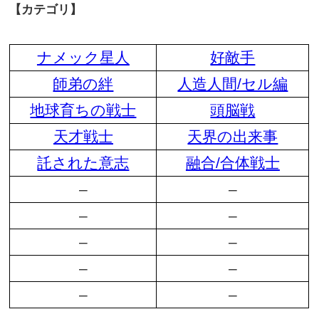
【カテゴリ】
ナメック星人
好敵手
師弟の絆
人造人間/セル編
地球育ちの戦士
頭脳戦
天才戦士
天界の出来事
託された意志
融合/合体戦士
–
–
–
–
–
–
–
–
–
–