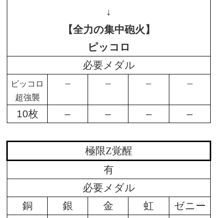
↓
【全力の集中砲火】
ピッコロ
必要メダル
–
–
–
–
ピッコロ
超強襲
10枚
–
–
–
–
極限Z覚醒
有
必要メダル
銅
銀
金
虹
ゼニー