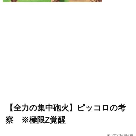
【全力の集中砲火】ピッコロの考
察 ※極限Z覚醒
2023/08/08
time