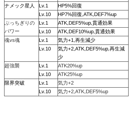
ナメック星人
Lv.1
HP5%回復
Lv.10
HP7%回復,ATK,DEF7%up
ぶっちぎりの
Lv.1
ATK,DEF5%up,貫通効果
パワー
Lv.10
ATK,DEF10%up,貫通効果
魂vs魂
Lv.1
気力+1,再生減少
Lv.10
気力+2,ATK,DEF5%up,再生減
少
超強襲
Lv.1
ATK20%up
Lv.10
ATK25%up
限界突破
Lv.1
気力+2
Lv.10
気力+2,ATK,DEF5%up