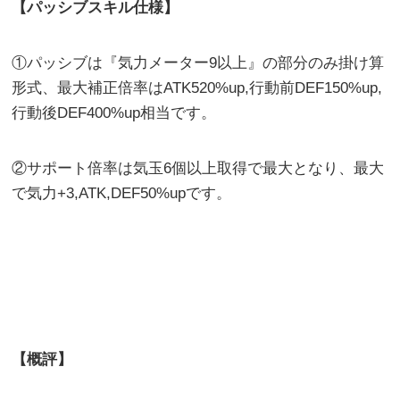
【パッシブスキル仕様】
①パッシブは『気力メーター9以上』の部分のみ掛け算
形式、最大補正倍率はATK520%up,行動前DEF150%up,
行動後DEF400%up相当です。
②サポート倍率は気玉6個以上取得で最大となり、最大
で気力+3,ATK,DEF50%upです。
【概評】