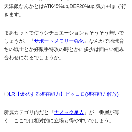
天津飯なんかとはATK45%up,DEF20%up,気力+4まで行
きます。
まあセットで使うシチュエーションもそうそう無いで
しょうが、『
サポートメモリー強化
』なんかで地球育
ちの戦士とか好敵手特攻の時とかに多少は面白い組み
合わせになるでしょうか。
〇
LR【爆発する潜在能力】ピッコロ(潜在能力解放)
所属カテゴリ内だと『
ナメック星人
』が一番層が薄
く、ここでは相対的に立場も得やすいでしょう。