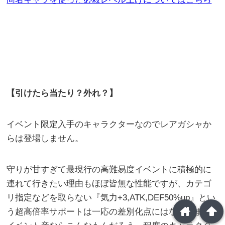
【引けたら当たり？外れ？】
イベント限定入手のキャラクターなのでレアガシャか
らは登場しません。
守りが甘すぎて最現行の高難易度イベントに積極的に
連れて行きたい理由もほぼ皆無な性能ですが、カテゴ
リ指定などを取らない『気力+3,ATK,DEF50%up』とい
home
arrowup
う超高倍率サポートは一応の差別化点にはなる、まあ