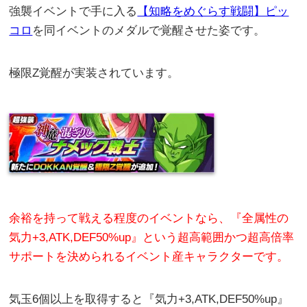
強襲イベントで手に入る
【知略をめぐらす戦闘】ピッ
コロ
を同イベントのメダルで覚醒させた姿です。
極限Z覚醒が実装されています。
余裕を持って戦える程度のイベントなら、『全属性の
気力+3,ATK,DEF50%up』という超高範囲かつ超高倍率
サポートを決められるイベント産キャラクターです。
気玉6個以上を取得すると『気力+3,ATK,DEF50%up』