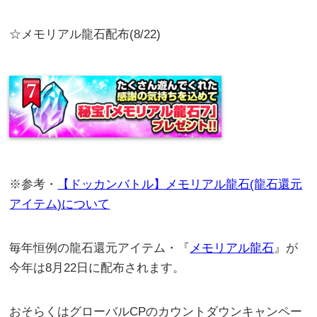
☆メモリアル龍石配布(8/22)
※参考・
【ドッカンバトル】メモリアル龍石(龍石還元
アイテム)について
毎年恒例の龍石還元アイテム・『
メモリアル龍石
』が
今年は8月22日に配布されます。
おそらくはグローバルCPのカウントダウンキャンペー