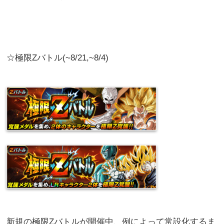
☆極限Zバトル(~8/21,~8/4)
新規の極限Zバトルが開催中、例によって常設化するま