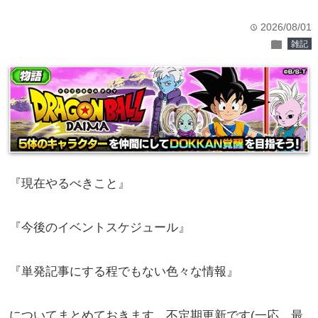
2026/08/01
time
folder
雑記
『現在やるべきこと』
『今後のイベントスケジュール』
『単発記事にする程でもない色々な情報』
についてまとめておきます。不定期更新です(一応、最