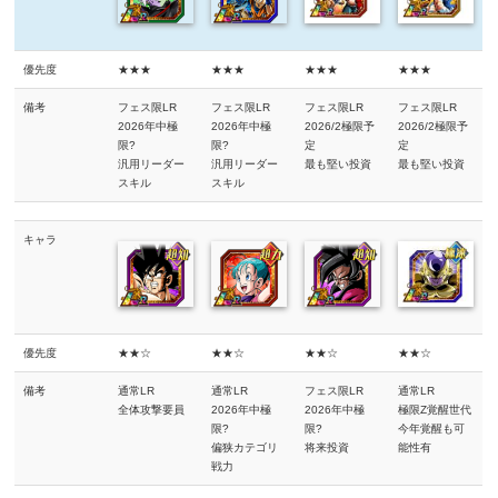
優先度
★★★
★★★
★★★
★★★
備考
フェス限LR
フェス限LR
フェス限LR
フェス限LR
2026年中極
2026年中極
2026/2極限予
2026/2極限予
限?
限?
定
定
汎用リーダー
汎用リーダー
最も堅い投資
最も堅い投資
スキル
スキル
キャラ
優先度
★★☆
★★☆
★★☆
★★☆
備考
通常LR
通常LR
フェス限LR
通常LR
全体攻撃要員
2026年中極
2026年中極
極限Z覚醒世代
限?
限?
今年覚醒も可
偏狭カテゴリ
将来投資
能性有
戦力