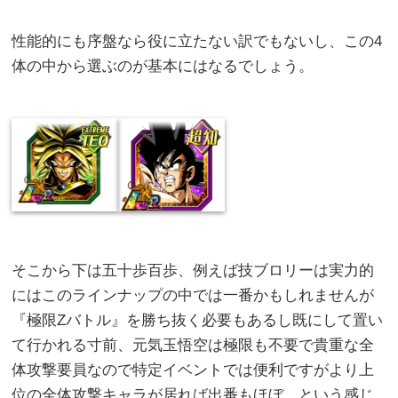
性能的にも序盤なら役に立たない訳でもないし、この4
体の中から選ぶのが基本にはなるでしょう。
そこから下は五十歩百歩、例えば技ブロリーは実力的
にはこのラインナップの中では一番かもしれませんが
『極限Zバトル』を勝ち抜く必要もあるし既にして置い
て行かれる寸前、元気玉悟空は極限も不要で貴重な全
体攻撃要員なので特定イベントでは便利ですがより上
位の全体攻撃キャラが居れば出番もほぼ…という感じ