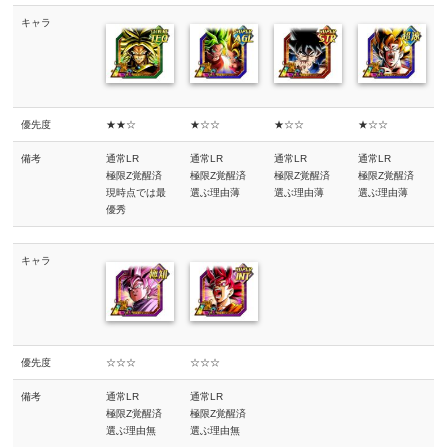
キャラ
優先度
★★☆
★☆☆
★☆☆
★☆☆
備考
通常LR
通常LR
通常LR
通常LR
極限Z覚醒済
極限Z覚醒済
極限Z覚醒済
極限Z覚醒済
現時点では最
選ぶ理由薄
選ぶ理由薄
選ぶ理由薄
優秀
キャラ
優先度
☆☆☆
☆☆☆
備考
通常LR
通常LR
極限Z覚醒済
極限Z覚醒済
選ぶ理由無
選ぶ理由無