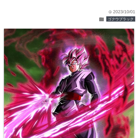
2023/10/01
time
folder
ゴクウブラック