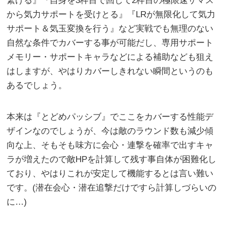
繋げる』『自身を3枠目で回して2枠目の極限速ザマス
から気力サポートを受けとる』『LRが無限化して気力
サポート＆気玉変換を行う』など実戦でも無理のない
自然な条件でカバーする事が可能だし、専用サポート
メモリー・サポートキャラなどによる補助なども狙え
はしますが、やはりカバーしきれない瞬間というのも
あるでしょう。
本来は『とどめパッシブ』でここをカバーする性能デ
ザインなのでしょうが、今は敵のラウンド数も減少傾
向な上、そもそも味方に会心・連撃を確率で出すキャ
ラが増えたので敵HPを計算して残す事自体が困難化し
ており、やはりこれが安定して機能するとは言い難い
です。(潜在会心・潜在追撃だけですら計算しづらいの
に…)