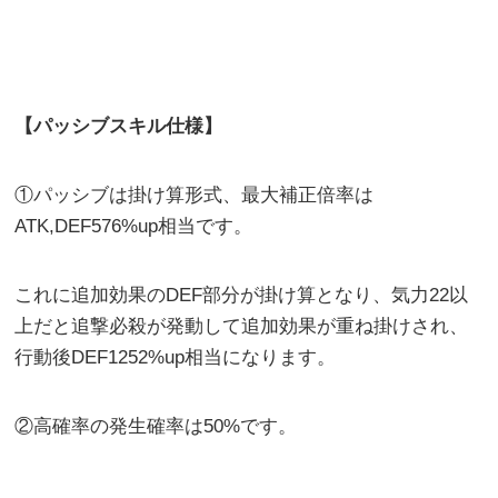
【パッシブスキル仕様】
①パッシブは掛け算形式、最大補正倍率は
ATK,DEF576%up相当です。
これに追加効果のDEF部分が掛け算となり、気力22以
上だと追撃必殺が発動して追加効果が重ね掛けされ、
行動後DEF1252%up相当になります。
②高確率の発生確率は50%です。