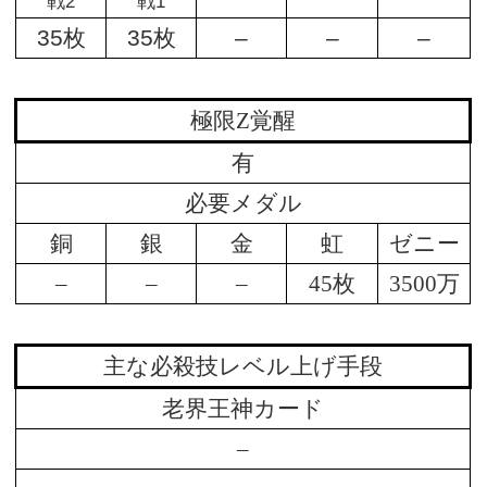
戦2
戦1
35枚
35枚
–
–
–
極限Z覚醒
有
必要メダル
銅
銀
金
虹
ゼニー
–
–
–
45枚
3500万
主な必殺技レベル上げ手段
老界王神カード
–