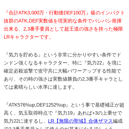
『合計ATK3,000万・行動後DEF100万』級のインパクト
抜群のATK,DEF実数値を現実的な条件でバシバシ発揮
出来る、2,3番手要員として超王道の強さを持った極限
LRキャラクターです。
『気力を貯める』という非常に分かりやすい条件でド
ンドン強くなるキャラクター、特に『気力22』を境に
確定必殺追撃で攻守共に大幅パワーアップする性能で
あり、その時の強さは実数値勝負の2,3番手キャラとし
ては素晴らしい水準に達します。
『ATK576%up,DEF1252%up』という事で基礎補正が超
高く、気玉取得時点で『気力19』あれば+3の上乗せで
気力22に達するし、
LR【無限の聖域】合体ザマス
編成