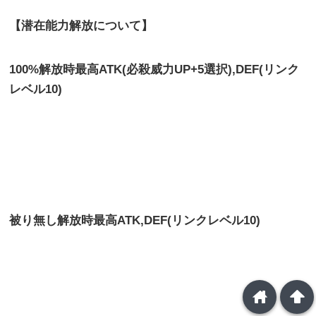
【潜在能力解放について】
100%解放時最高ATK(必殺威力UP+5選択),DEF(リンク
レベル10)
被り無し解放時最高
ATK,DEF(リンクレベル10)
home
arrowup