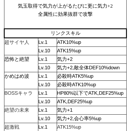
気玉取得で気力が上がるたびに更に気力+2
全属性に効果抜群で攻撃
リンクスキル
超サイヤ人
Lv.1
ATK10%up
Lv.10
ATK15%up
恐怖と絶望
Lv.1
気力+2
Lv.10
気力+2,敵全体DEF10%down
かめはめ波
Lv.1
必殺時ATK5%up
Lv.10
必殺時ATK10%up
BOSSキャラ
Lv.1
HP80%以下でATK,DEF25%up
Lv.10
ATK,DEF25%up
絶望の未来
Lv.1
気力+1
Lv.10
気力+2,会心率5%up
超激戦
Lv.1
ATK15%up