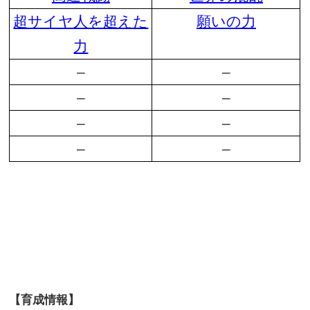
超サイヤ人を超えた
願いの力
力
–
–
–
–
–
–
–
–
【育成情報】