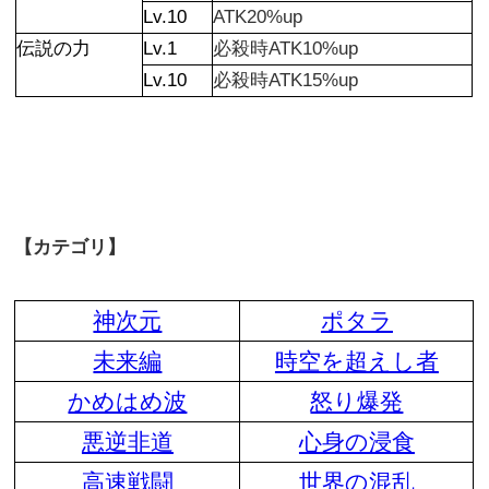
Lv.10
ATK20%up
伝説の力
Lv.1
必殺時ATK10%up
Lv.10
必殺時ATK15%up
【カテゴリ】
神次元
ポタラ
未来編
時空を超えし者
かめはめ波
怒り爆発
悪逆非道
心身の浸食
高速戦闘
世界の混乱