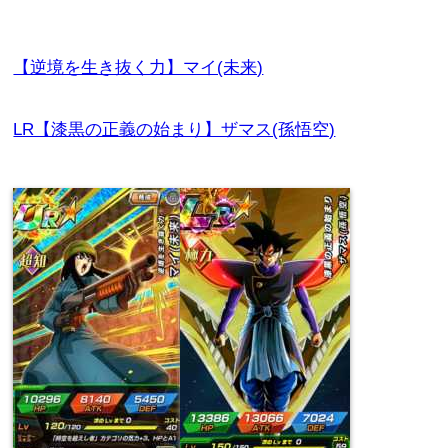
【逆境を生き抜く力】マイ(未来)
LR【漆黒の正義の始まり】ザマス(孫悟空)