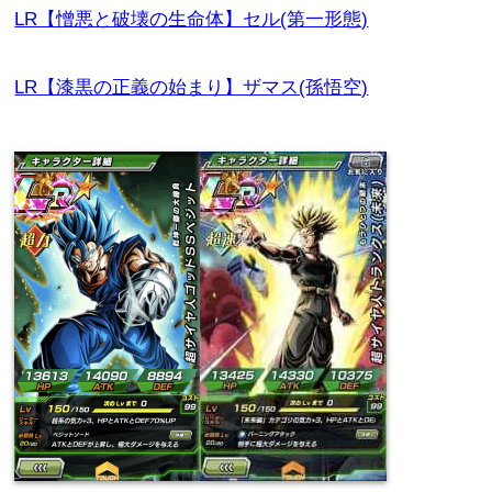
LR【憎悪と破壊の生命体】セル(第一形態)
LR【漆黒の正義の始まり】ザマス(孫悟空)