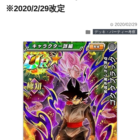
※2020/2/29改定
2020/02/29
time
folder
デッキ・パーティー考察