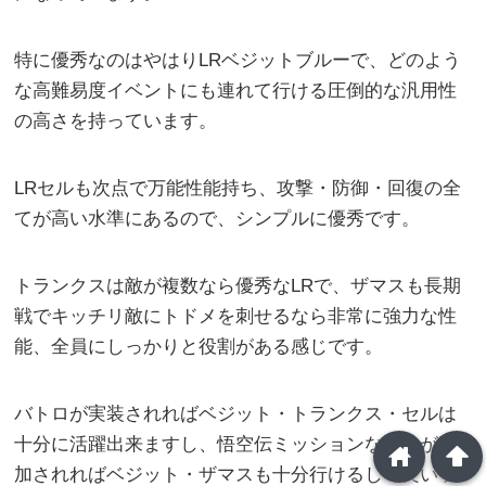
特に優秀なのはやはりLRベジットブルーで、どのよう
な高難易度イベントにも連れて行ける圧倒的な汎用性
の高さを持っています。
LRセルも次点で万能性能持ち、攻撃・防御・回復の全
てが高い水準にあるので、シンプルに優秀です。
トランクスは敵が複数なら優秀なLRで、ザマスも長期
戦でキッチリ敵にトドメを刺せるなら非常に強力な性
能、全員にしっかりと役割がある感じです。
バトロが実装されればベジット・トランクス・セルは
十分に活躍出来ますし、悟空伝ミッションなんかが追
home
arrowup
加されればベジット・ザマスも十分行けるしで良いラ