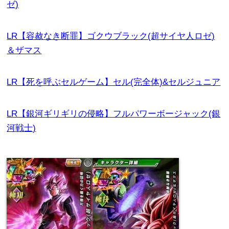
ゼ)
LR【容赦なき断罪】ゴクウブラック(超サイヤ人ロゼ)
＆ザマス
LR【死を呼ぶセルゲーム】セル(完全体)&セルジュニア
LR【銀河ギリギリの侵略】フルパワーボージャック(銀
河戦士)