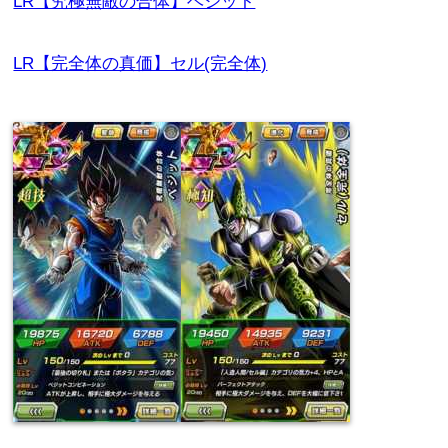
LR【究極無敵の合体】ベジット
LR【完全体の真価】セル(完全体)