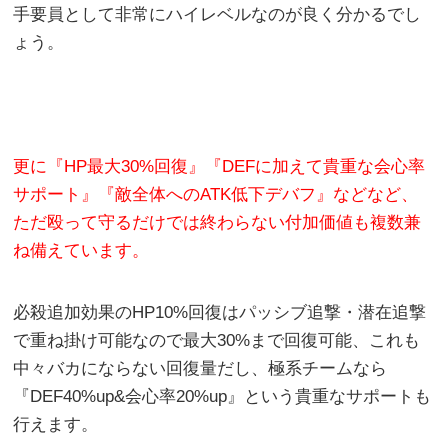
手要員として非常にハイレベルなのが良く分かるでし
ょう。
更に『HP最大30%回復』『DEFに加えて貴重な会心率
サポート』『敵全体へのATK低下デバフ』などなど、
ただ殴って守るだけでは終わらない付加価値も複数兼
ね備えています。
必殺追加効果のHP10%回復はパッシブ追撃・潜在追撃
で重ね掛け可能なので最大30%まで回復可能、これも
中々バカにならない回復量だし、極系チームなら
『DEF40%up&会心率20%up』という貴重なサポートも
行えます。