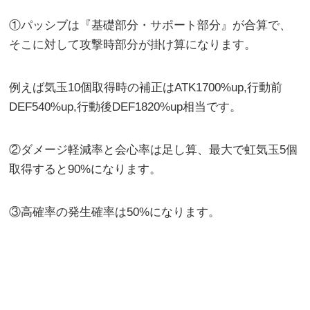
①パッシブは『基礎部分・サポート部分』が合算で、
そこに対して攻撃時部分が掛け算になります。
例えば気玉10個取得時の補正はATK1700%up,行動前
DEF540%up,行動後DEF1820%up相当です。
②ダメージ軽減率と会心率は足し算、最大で虹気玉5個
取得すると90%になります。
③高確率の発生確率は50%になります。