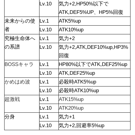
Lv.10
気力+2,HP50%以下で
ATK,DEF5%UP、HP5%回復
未来からの使
Lv.1
ATK5%up
者
Lv.10
ATK10%up
究極生命体へ
Lv.1
気力+2
の系譜
Lv.10
気力+2,ATK,DEF10%up,HP3%
回復
BOSSキャラ
Lv.1
HP80%以下でATK,DEF25%up
Lv.10
ATK,DEF25%up
かめはめ波
Lv.1
必殺時ATK5%up
Lv.10
必殺時ATK10%up
超激戦
Lv.1
ATK15%up
Lv.10
ATK20%up
分身
Lv.1
気力+1
Lv.10
気力+2,回避率5%up