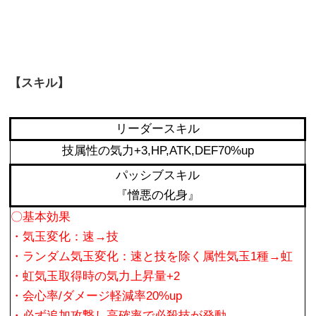
【スキル】
リーダースキル
技属性の気力+3,HP,ATK,DEF70%up
パッシブスキル
『憎悪の化身』
〇基本効果
・気玉変化：速→技
・ランダム気玉変化：速と技を除く属性気玉1種→虹
・虹気玉取得時の気力上昇量+2
・会心率/ダメージ軽減率20%up
・必ず追加攻撃し高確率で必殺技が発動