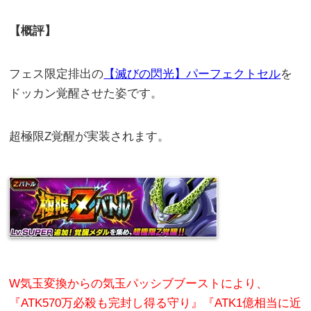
【概評】
フェス限定排出の
【滅びの閃光】パーフェクトセル
を
ドッカン覚醒させた姿です。
超極限Z覚醒が実装されます。
W気玉変換からの気玉パッシブブーストにより、
『ATK570万必殺も完封し得る守り』『ATK1億相当に近