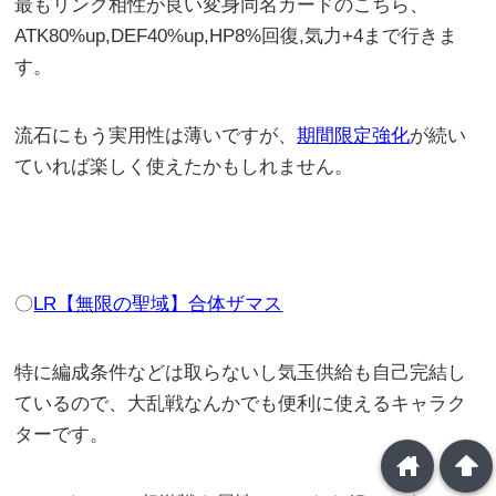
最もリンク相性が良い変身同名カードのこちら、
ATK80%up,DEF40%up,HP8%回復,気力+4まで行きま
す。
流石にもう実用性は薄いですが、
期間限定強化
が続い
ていれば楽しく使えたかもしれません。
〇
LR【無限の聖域】合体ザマス
特に編成条件などは取らないし気玉供給も自己完結し
ているので、大乱戦なんかでも便利に使えるキャラク
ターです。
home
arrowup