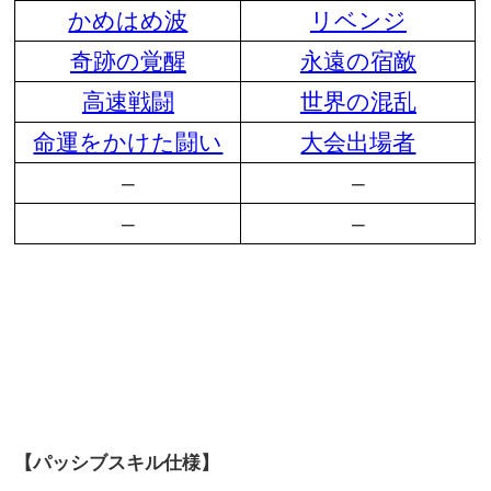
かめはめ波
リベンジ
奇跡の覚醒
永遠の宿敵
高速戦闘
世界の混乱
命運をかけた闘い
大会出場者
–
–
–
–
【パッシブスキル仕様】