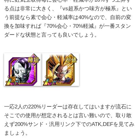
る点は非常に大きく、『vs超系かつ味方が極系』とい
う前提なら素で会心・軽減率は40%なので、自前の変
換を加味すれば『70%会心・70%軽減』が一番スタン
ダードな状態と言っても良いでしょう。
一応2人の220%リーダーは存在してはいますが流石に
そこでの使用が想定されるとは言い難いので、取り敢
えず200%サンド・汎用リンク下でのATK,DEFを見てみ
ましょう。