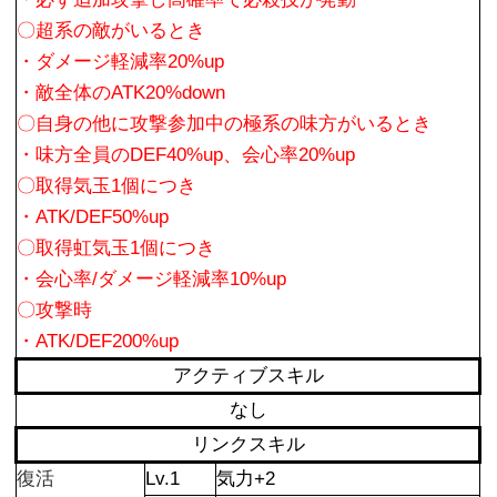
〇超系の敵がいるとき
・ダメージ軽減率20%up
・敵全体のATK20%down
〇自身の他に攻撃参加中の極系の味方がいるとき
・味方全員のDEF40%up、会心率20%up
〇取得気玉1個につき
・ATK/DEF50%up
〇取得虹気玉1個につき
・会心率/ダメージ軽減率10%up
〇攻撃時
・ATK/DEF200%up
アクティブスキル
なし
リンクスキル
復活
Lv.1
気力+2