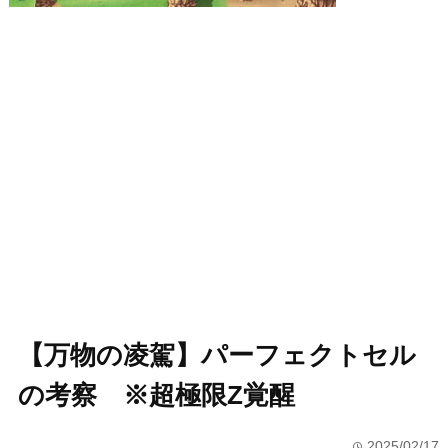
【万物の凌駕】パーフェクトセル
の考察 ※超極限Z覚醒
2025/02/17
time