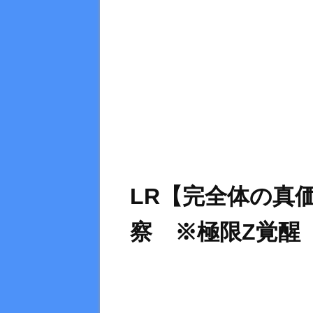
LR【完全体の真
察 ※極限Z覚醒