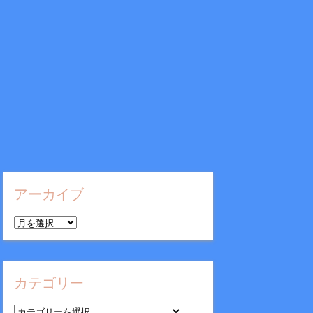
アーカイブ
ア
ー
カ
イ
カテゴリー
ブ
カ