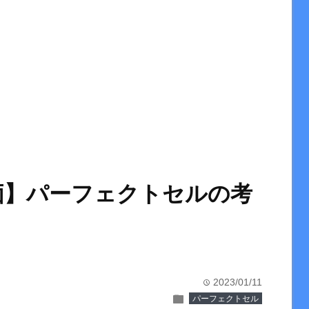
価】パーフェクトセルの考
2023/01/11
time
folder
パーフェクトセル