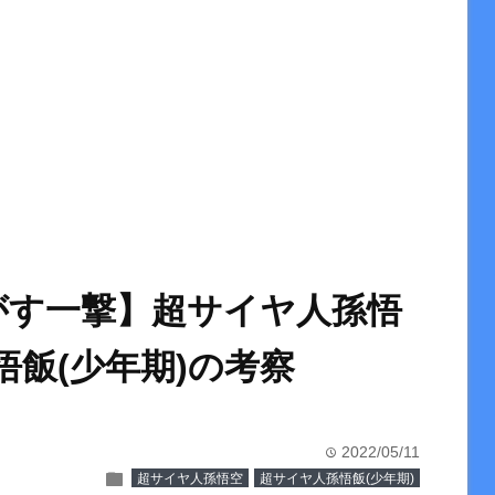
がす一撃】超サイヤ人孫悟
悟飯(少年期)の考察
2022/05/11
time
folder
超サイヤ人孫悟空
超サイヤ人孫悟飯(少年期)