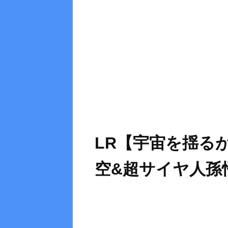
LR【宇宙を揺る
空&超サイヤ人孫