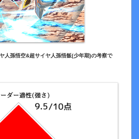
ヤ人孫悟空&超サイヤ人孫悟飯(少年期)の考察で