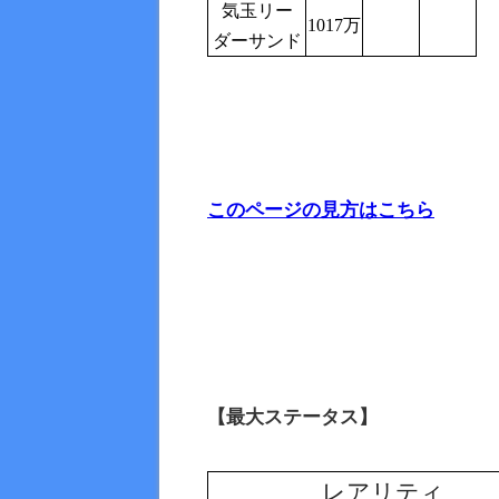
気玉リー
1017万
ダーサンド
このページの見方はこちら
【最大ステータス】
レアリティ