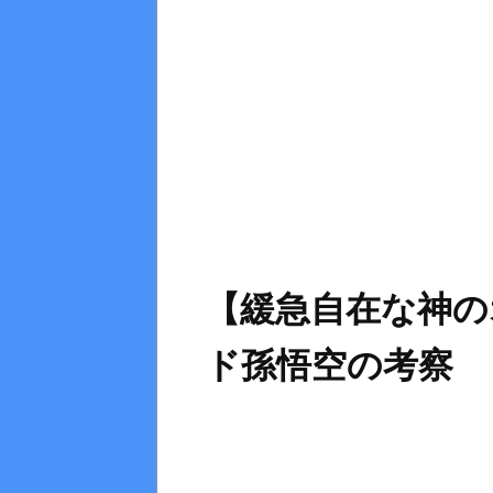
【緩急自在な神の
ド孫悟空の考察 ※2