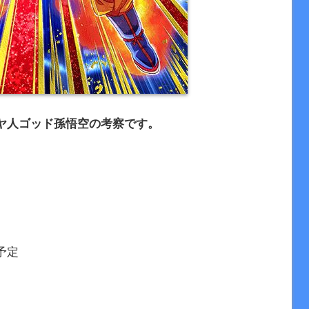
ヤ人ゴッド孫悟空の考察です。
予定