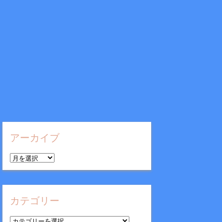
アーカイブ
ア
ー
カ
イ
カテゴリー
ブ
カ