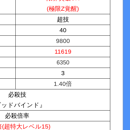
(極限Z覚醒)
超技
40
9800
11619
6350
3
1.40倍
必殺技
ゴッドバインド』
必殺倍率
0倍(超特大レベル15)