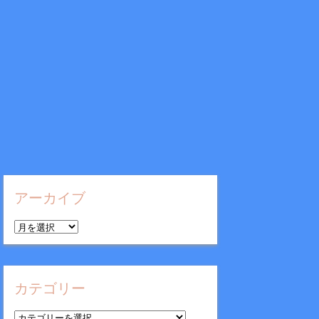
アーカイブ
ア
ー
カ
イ
カテゴリー
ブ
カ