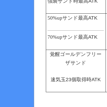
強襲サンド時最高
ATK
50%upサンド最高
ATK
70%upサンド最高
ATK
覚醒ゴールデンフリー
ザサンド
速気玉
23
個取得時
ATK