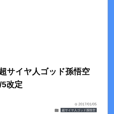
超サイヤ人ゴッド孫悟空
/5改定
2017/01/05
time
folder
超サイヤ人ゴッド孫悟空