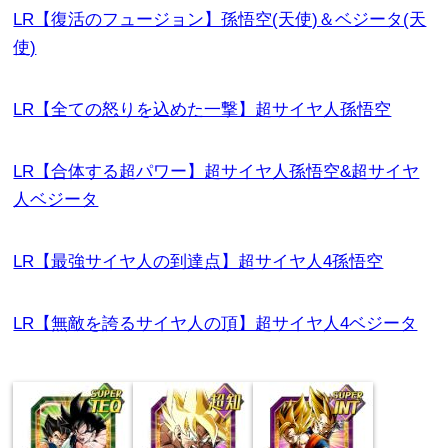
LR【復活のフュージョン】孫悟空(天使)＆ベジータ(天
使)
LR【全ての怒りを込めた一撃】超サイヤ人孫悟空
LR【合体する超パワー】超サイヤ人孫悟空&超サイヤ
人ベジータ
LR【最強サイヤ人の到達点】超サイヤ人4孫悟空
LR【無敵を誇るサイヤ人の頂】超サイヤ人4ベジータ