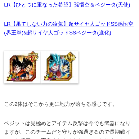
LR【ひとつに重なった希望】孫悟空＆ベジータ(天使)
LR【果てしない力の凌駕】超サイヤ人ゴッドSS孫悟空
(界王拳)&超サイヤ人ゴッドSSベジータ(進化)
この2体はそこから更に地力が落ちる感じです。
ベジットは見極めとアイテム反撃は今でも武器になり
ますが、このチームだと守りが強過ぎるので長期戦イ