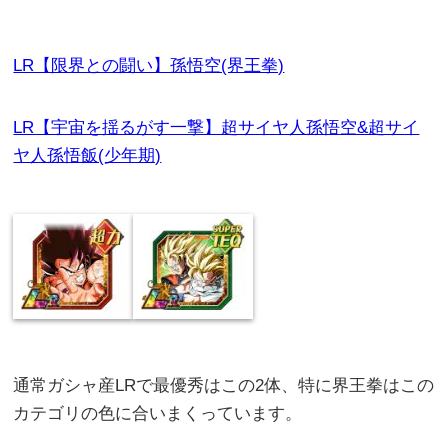
LR【限界との闘い】孫悟空(界王拳)
LR【宇宙を揺るがす一撃】超サイヤ人孫悟空&超サイ
ヤ人孫悟飯(少年期)
通常ガシャ産LRで最優秀はこの2体、特に界王拳はこの
カテゴリの色に合いまくっています。