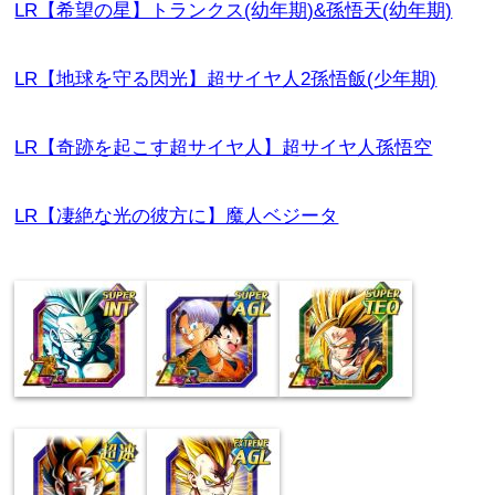
LR【希望の星】トランクス(幼年期)&孫悟天(幼年期)
LR【地球を守る閃光】超サイヤ人2孫悟飯(少年期)
LR【奇跡を起こす超サイヤ人】超サイヤ人孫悟空
LR【凄絶な光の彼方に】魔人ベジータ