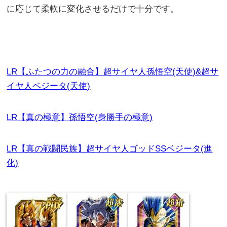
に応じて柔軟に変化させるだけで十分です。
LR【ふたつの力の融合】超サイヤ人孫悟空(天使)&超サ
イヤ人ベジータ(天使)
LR【真の極意】孫悟空(身勝手の極意)
LR【真の戦闘民族】超サイヤ人ゴッドSSベジータ(進
化)