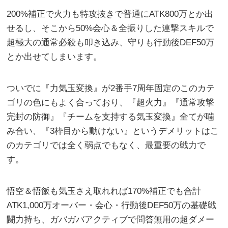
200%補正で火力も特攻抜きで普通にATK800万とか出
せるし、そこから50%会心＆全振りした連撃スキルで
超極大の通常必殺も叩き込み、守りも行動後DEF50万
とか出せてしまいます。
ついでに『力気玉変換』が2番手7周年固定のこのカテ
ゴリの色にもよく合っており、『超火力』『通常攻撃
完封の防御』『チームを支持する気玉変換』全てが噛
み合い、『3枠目から動けない』というデメリットはこ
のカテゴリでは全く弱点でもなく、最重要の戦力で
す。
悟空＆悟飯も気玉さえ取れれば170%補正でも合計
ATK1,000万オーバー・会心・行動後DEF50万の基礎戦
闘力持ち、ガバガバアクティブで問答無用の超ダメー