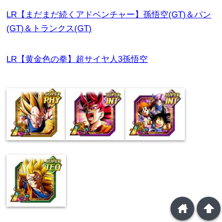
LR【まだまだ続くアドベンチャー】孫悟空(GT)＆パン
(GT)＆トランクス(GT)
LR【黄金色の拳】超サイヤ人3孫悟空
home
arrowup