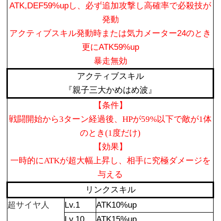
ATK,DEF59%upし、必ず追加攻撃し高確率で必殺技が
発動
アクティブスキル発動時または気力メーター24のとき
更にATK59%up
暴走無効
アクティブスキル
『親子三大かめはめ波』
【条件】
戦闘開始から3ターン経過後、HPが59%以下で敵が1体
のとき(1度だけ)
【効果】
一時的にATKが超大幅上昇し、相手に究極ダメージを
与える
リンクスキル
超サイヤ人
Lv.1
ATK10%up
Lv.10
ATK15%up