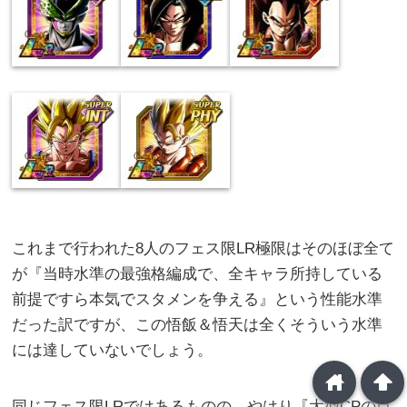
これまで行われた8人のフェス限LR極限はそのほぼ全て
が『当時水準の最強格編成で、全キャラ所持している
前提ですら本気でスタメンを争える』という性能水準
だった訳ですが、この悟飯＆悟天は全くそういう水準
には達していないでしょう。
home
arrowup
同じフェス限LRではあるものの、やはり『大型CPの目