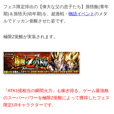
フェス限定排出の【偉大な父の息子たち】孫悟飯(青年
期)＆孫悟天(幼年期)を、超激戦・
物語イベント
のメダ
ルでドッカン覚醒させた姿です。
極限Z覚醒が実装されます。
『ATK1億相当の瞬間火力』も稼ぎ得る、ゲーム最強格
のスーパーパワーを極限Z覚醒によって獲得したフェス
限定LRキャラクターです。