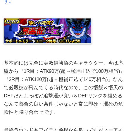
す。
基本的には完全に実数値勝負のキャラクター、今は序
盤から『1R目：ATK90万(超⇔極補正込で100万相当)』
『2R目：ATK120万(超⇔極補正込で140万相当)』なん
て必殺技が飛んでくる時代なので、この悟飯＆悟天の
DEFだとよっぽど追撃運が良い＆DEFリンクを組める
なんて都合の良い条件じゃないと常に即死・瀕死の危
険性と隣り合わせです。
最終ラウンドもアイテム前提なら良いですがノーアイ