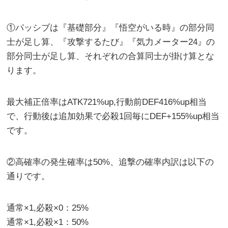
①パッシブは『基礎部分』『悟空がいる時』の部分同
士が足し算、『攻撃するたび』『気力メーター24』の
部分同士が足し算、それぞれの合算同士が掛け算とな
ります。
最大補正倍率はATK721%up,行動前DEF416%up相当
で、行動後は追加効果で必殺1回毎にDEF+155%up相当
です。
②高確率の発生確率は50%、追撃の確率内訳は以下の
通りです。
通常×1,必殺×0：25%
通常×1,必殺×1：50%