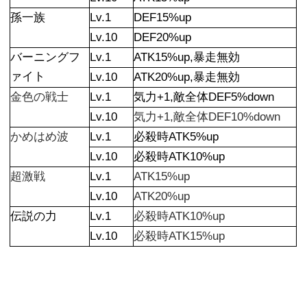
孫一族
Lv.1
DEF15%up
Lv.10
DEF20%up
バーニングフ
Lv.1
ATK15%up,暴走無効
ァイト
Lv.10
ATK20%up,暴走無効
金色の戦士
Lv.1
気力+1,敵全体DEF5%down
Lv.10
気力+1,敵全体DEF10%down
かめはめ波
Lv.1
必殺時ATK5%up
Lv.10
必殺時ATK10%up
超激戦
Lv.1
ATK15%up
Lv.10
ATK20%up
伝説の力
Lv.1
必殺時ATK10%up
Lv.10
必殺時ATK15%up