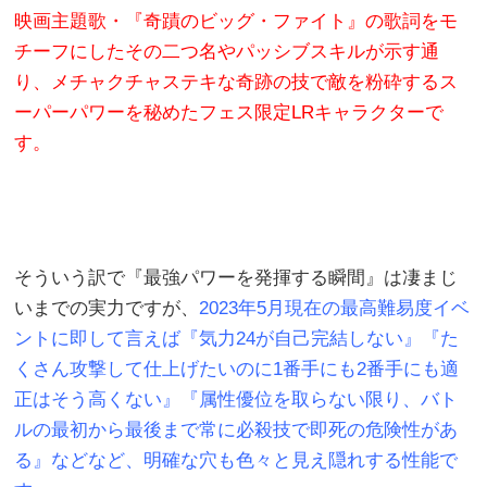
映画主題歌・『奇蹟のビッグ・ファイト』の歌詞をモ
チーフにしたその二つ名やパッシブスキルが示す通
り、メチャクチャステキな奇跡の技で敵を粉砕するス
ーパーパワーを秘めたフェス限定LRキャラクターで
す。
そういう訳で『最強パワーを発揮する瞬間』は凄まじ
いまでの実力ですが、
2023年5月現在の最高難易度イベ
ントに即して言えば『気力24が自己完結しない』『た
くさん攻撃して仕上げたいのに1番手にも2番手にも適
正はそう高くない』『属性優位を取らない限り、バト
ルの最初から最後まで常に必殺技で即死の危険性があ
る』などなど、明確な穴も色々と見え隠れする性能で