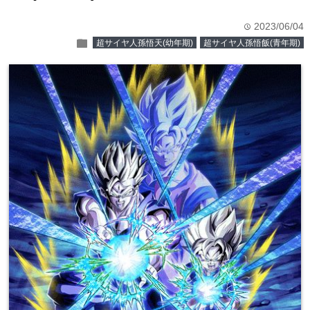
2023/06/04
time
folder
超サイヤ人孫悟天(幼年期)
超サイヤ人孫悟飯(青年期)