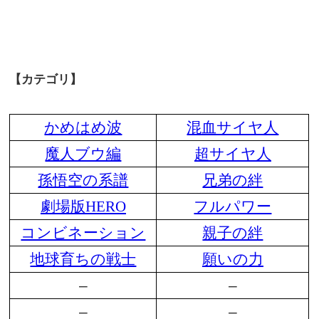
【カテゴリ】
かめはめ波
混血サイヤ人
魔人ブウ編
超サイヤ人
孫悟空の系譜
兄弟の絆
劇場版HERO
フルパワー
コンビネーション
親子の絆
地球育ちの戦士
願いの力
–
–
–
–