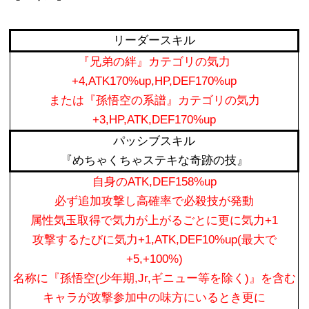
リーダースキル
『兄弟の絆』カテゴリの気力
+4,ATK170%up,HP,DEF170%up
または『孫悟空の系譜』カテゴリの気力
+3,HP,ATK,DEF170%up
パッシブスキル
『めちゃくちゃステキな奇跡の技』
自身のATK,DEF158%up
必ず追加攻撃し高確率で必殺技が発動
属性気玉取得で気力が上がるごとに更に気力+1
攻撃するたびに気力+1,ATK,DEF10%up(最大で
+5,+100%)
名称に『孫悟空(少年期,Jr,ギニュー等を除く)』を含む
キャラが攻撃参加中の味方にいるとき更に