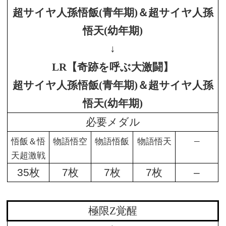
超サイヤ人孫悟飯(青年期)＆超サイヤ人孫
悟天(幼年期)
↓
LR【奇跡を呼ぶ大激闘】
超サイヤ人孫悟飯(青年期)＆超サイヤ人孫
悟天(幼年期)
必要メダル
–
悟飯＆悟
物語悟空
物語悟飯
物語悟天
天超激戦
35枚
7枚
7枚
7枚
–
極限Z覚醒