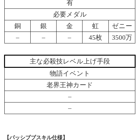
有
必要メダル
銅
銀
金
虹
ゼニー
–
–
–
45枚
3500万
主な必殺技レベル上げ手段
物語イベント
老界王神カード
–
–
【パッシブブスキル仕様】