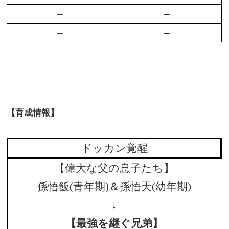
–
–
–
–
【育成情報】
ドッカン覚醒
【偉大な父の息子たち】
孫悟飯(青年期)＆孫悟天(幼年期)
↓
【最強を継ぐ兄弟】