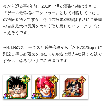
今から遡る事4年前、2019年7月の実装当初はまさに
『ゲーム最強格のアタッカー』として君臨していたこ
の悟飯＆悟天ですが、今回の極限Z覚醒はまさに全盛期
の自身最大の長所を大きく取り戻したパワーアップと
言えそうです。
何せLRのステータスと必殺倍率から『ATK721%up』に
到達し得る必殺技を潜在スキル込で最大4連発する訳で
すから、恐ろしいまでの破壊力です。