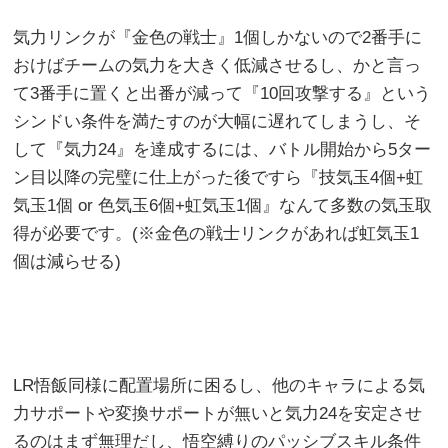
気力リンクが『金色の戦士』1個しかないので2番手に
おけばチームの気力を大きく低減させるし、かと言っ
て3番手に置くと出番が減って『10回攻撃する』という
シンドい条件を満たすのが大幅に遅れてしまうし、そ
して『気力24』を達成するには、バトル開始から5ター
ン目以降の完璧に仕上がった後ですら『技気玉4個+虹
気玉1個 or 色気玉6個+虹気玉1個』なんて多数の気玉取
得が必要です。(※金色の戦士リンクがあれば虹気玉1
個は減らせる)
LR悟飯同様に配置場所に困るし、他のキャラによる気
力サポートや変換サポートが無いと気力24を安定させ
るのはまず無理だし、悟空縛りのパッシブスキル条件