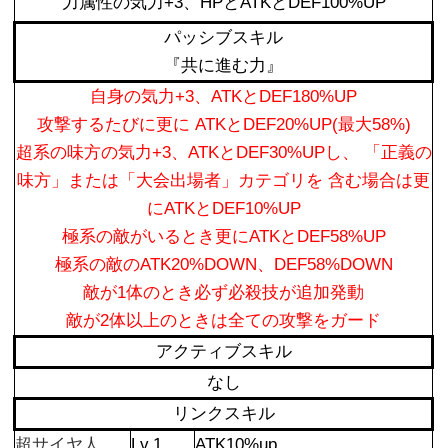
力属性の気力+3、HPとATKとDEF100%UP
パッシブスキル
『共に進む力』
自身の気力+3、ATKとDEF180%UP
攻撃するたびに更に ATKとDEF20%UP(最大58%)
超系の味方の気力+3、ATKとDEF30%UPし、 「正義の
味方」または「大会出場者」カテゴリを 含む場合は更
にATKとDEF10%UP
極系の敵がいるとき更にATKとDEF58%UP
極系の敵のATK20%DOWN、DEF58%DOWN
敵が1体のとき必ず必殺技が追加発動
敵が2体以上のときは全ての攻撃をガード
アクティブスキル
なし
リンクスキル
超サイヤ人
Lv.1
ATK10%up