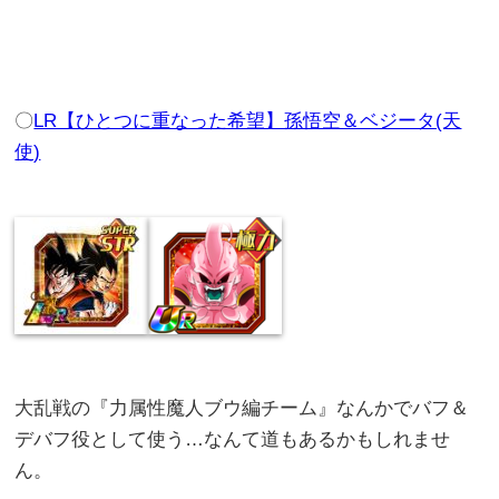
〇
LR【ひとつに重なった希望】孫悟空＆ベジータ(天
使)
大乱戦の『力属性魔人ブウ編チーム』なんかでバフ＆
デバフ役として使う…なんて道もあるかもしれませ
ん。