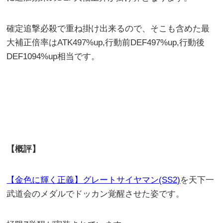
確定追撃必殺で重ね掛け出来るので、そこも含めた最
大補正倍率はATK497%up,行動前DEF497%up,行動後
DEF1094%up相当です。
【概評】
【金色に輝く正義】グレートサイヤマン(SS2)
を天下一
武道会のメダルでドッカン覚醒させた姿です。