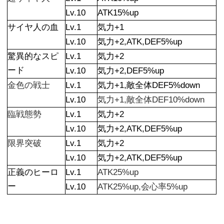
Lv.10
ATK15%up
サイヤ人の血
Lv.1
気力+1
Lv.10
気力+2,ATK,DEF5%up
驚異的なスピ
Lv.1
気力+2
ード
Lv.10
気力+2,DEF5%up
金色の戦士
Lv.1
気力+1,敵全体DEF5%down
Lv.10
気力+1,敵全体DEF10%down
臨戦態勢
Lv.1
気力+2
Lv.10
気力+2,ATK,DEF5%up
限界突破
Lv.1
気力+2
Lv.10
気力+2,ATK,DEF5%up
正義のヒーロ
Lv.1
ATK25%up
ー
Lv.10
ATK25%up,会心率5%up