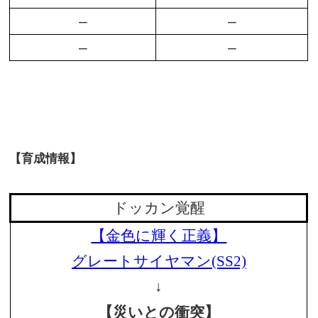
–
–
–
–
【育成情報】
ドッカン覚醒
【金色に輝く正義】
グレートサイヤマン(SS2)
↓
【災いとの衝突】