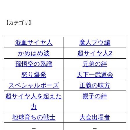
【カテゴリ】
混血サイヤ人
魔人ブウ編
かめはめ波
超サイヤ人2
孫悟空の系譜
兄弟の絆
怒り爆発
天下一武道会
スペシャルポーズ
正義の味方
超サイヤ人を超えた
親子の絆
力
地球育ちの戦士
大会出場者
–
–