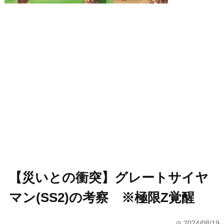
【災いとの衝突】グレートサイヤ
マン(SS2)の考察 ※極限Z覚醒
2024/08/19
time