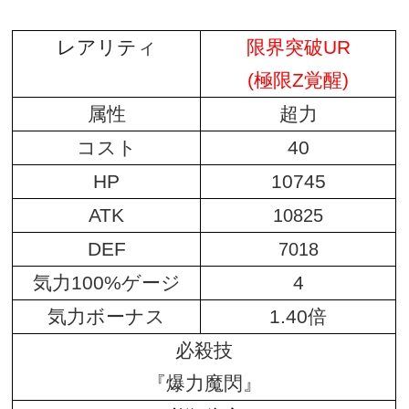
レアリテ
ィ
限界突破UR
(極限Z覚醒)
属性
超力
コスト
40
HP
10745
ATK
10825
DEF
7018
気力100%ゲージ
4
気力ボーナス
1.40倍
必殺技
『爆力魔閃』