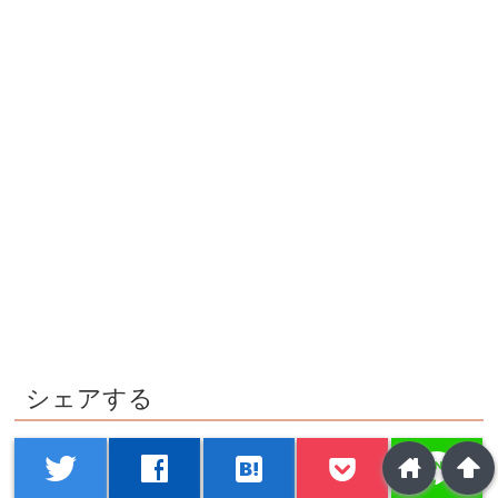
シェアする
line
twitter
facebook
hatenabookmark
home
arrowup