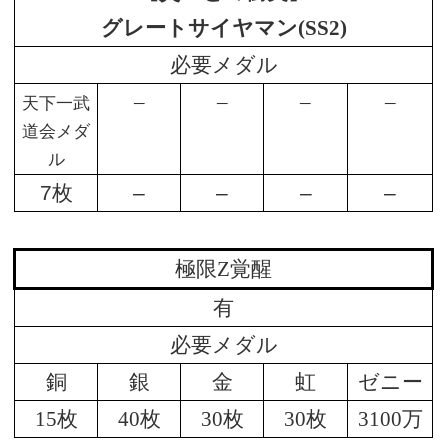
グレートサイヤマン(SS2)
必要メダル
–
–
–
–
天下一武
道会メダ
ル
7枚
–
–
–
–
極限Z覚醒
有
必要メダル
銅
銀
金
虹
ゼニー
15枚
40枚
30枚
30枚
3100万