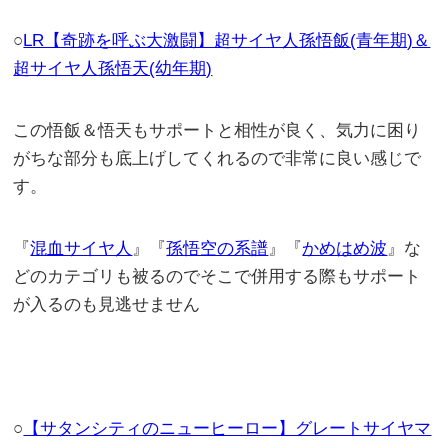
○
LR【奇跡を呼ぶ大激闘】超サイヤ人孫悟飯(青年期)＆
超サイヤ人孫悟天(幼年期)
この悟飯＆悟天もサポートと相性が良く、気力に困り
がちな部分も底上げしてくれるので非常に良い感じで
す。
『
混血サイヤ人
』『
孫悟空の系譜
』『
かめはめ波
』な
どのカテゴリも被るのでそこで併用する際もサポート
が入るのも見逃せません
○
【サタンシティのニューヒーロー】グレートサイヤマ