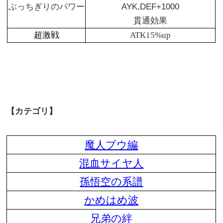
ぶっちぎりのパワー
AYK,DEF+1000
貫通効果
超激戦
ATK15%up
【カテゴリ】
魔人ブウ編
混血サイヤ人
孫悟空の系譜
かめはめ波
兄弟の絆