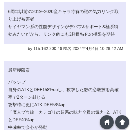
6周年以前の2019~2020産キャラ特有の謎の気力リンク取
り上げ被害者
サイヤマン系の性能デザインがデバフ&サポート&極系特
効みたいだから、リンク的にも3枠目特化の極限を期待
by 115.162.200.46 匿名 2024年4月4日 10:28:42 AM
最新極限案
パッシブ
自身のATKとDEF158%upし、攻撃した敵の必殺技を高確
率で2ターン封じる
攻撃時に更にATK,DEF58%up
「魔人ブウ編」カテゴリの超系の味方全員の気力+2、ATK
とDEF40%up
home
arrowup
中確率で会心が発動