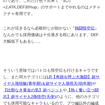
のであり、これだけ色々出来て『気力
+2,ATK,DEF30%up』のサポートまでやれるのはメチャ
クチャ有用です。
これが活きるなら必殺封じが効かない『
熱闘悟空伝
』
なんかでも採用価値は十分過ぎる程にあります。DEF
大幅低下もあるし…。
そういう意味ではバトロも悟空伝も行けるキャラです
し、また同カテゴリには
LR【奇跡を呼ぶ大激闘】超サ
イヤ人孫悟飯(青年期)＆超サイヤ人孫悟天(幼年期)
や
【比類なき黄金の気】超ベジット
や
【熱く奮い立つ闘
志】超サイヤ人2孫悟空(天使)
のように、他のカテゴリ
でも併用可能なキャラもいるので、ブウ編以外の編成