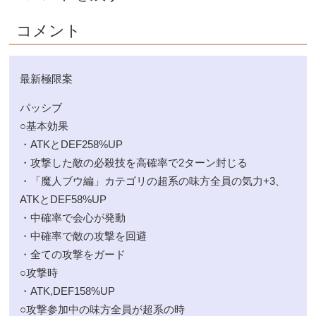
コメント
最新極限案
パッシブ
○基本効果
・ATKとDEF258%UP
・攻撃した敵の必殺技を高確率で2ターン封じる
・「魔人ブウ編」カテゴリの超系の味方全員の気力+3、
ATKとDEF58%UP
・中確率で会心が発動
・中確率で敵の攻撃を回避
・全ての攻撃をガード
○攻撃時
・ATK,DEF158%UP
○攻撃参加中の味方全員が超系の時