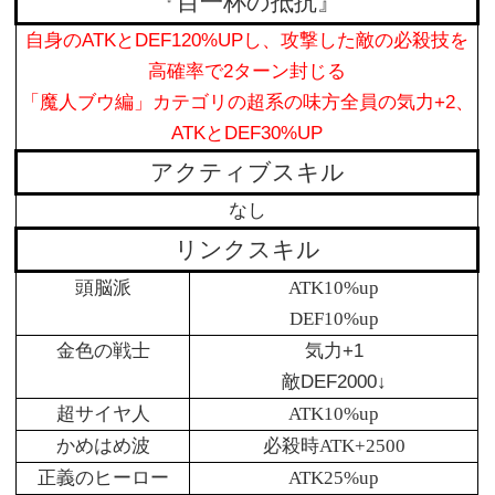
『目一杯の抵抗』
自身のATKとDEF120%UPし、攻撃した敵の必殺技を
高確率で2ターン封じる
「魔人ブウ編」カテゴリの超系の味方全員の気力+2、
ATKとDEF30%UP
アクティブスキル
なし
リンクスキル
頭脳派
ATK10%up
DEF10%up
金色の戦士
気力+1
敵DEF2000↓
超サイヤ人
ATK10%up
かめはめ波
必殺時ATK+2500
正義のヒーロー
ATK25%up