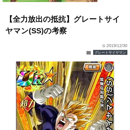
【全力放出の抵抗】グレートサイ
ヤマン(SS)の考察
2019/12/30
time
folder
グレートサイヤマン