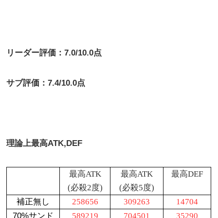
リーダー評価：7.0/10.0点
サブ評価：7.4/10.0点
理論上最高
ATK,DEF
最高ATK
最高ATK
最高DEF
(必殺2度)
(必殺5度)
補正無し
258656
309263
14704
70%サンド
589219
704501
35290