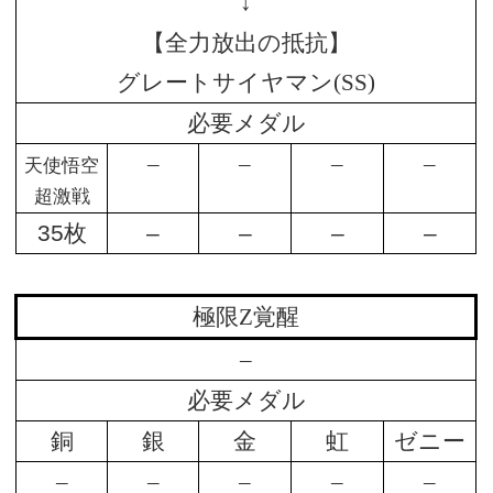
↓
【全力放出の抵抗】
グレートサイヤマン(SS)
必要メダル
–
–
–
–
天使悟空
超激戦
35枚
–
–
–
–
極限Z覚醒
–
必要メダル
銅
銀
金
虹
ゼニー
–
–
–
–
–