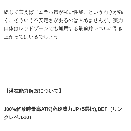
総じて言えば『ムラっ気が強い性能』という向きが強
く、そういう不安定さがあるのは否めませんが、実力
自体はレッドゾーンでも通用する最前線レベルに引き
上がってはいるでしょう。
【潜在能力解放について】
100%
解放時最高
ATK(
必殺威力
UP+5
選択
),DEF（リン
クレベル10）