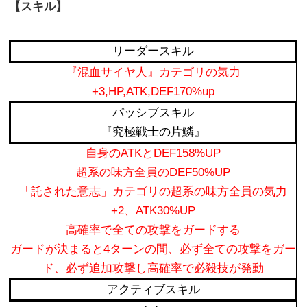
【スキル】
リーダースキル
『
混血サイヤ人』カテゴリの気力
+3,HP,ATK,DEF170%up
パッシブスキル
『究極戦士の片鱗』
自身のATKとDEF158%UP
超系の味方全員のDEF50%UP
「託された意志」カテゴリの超系の味方全員の気力
+2、ATK30%UP
高確率で全ての攻撃をガードする
ガードが決まると4ターンの間、必ず全ての攻撃をガー
ド、必ず追加攻撃し高確率で必殺技が発動
アクティブスキル