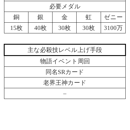
必要メダル
銅
銀
金
虹
ゼニー
15枚
40枚
30枚
30枚
3100万
主な必殺技レベル上げ手段
物語イベント周回
同名SRカード
老界王神カード
–