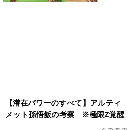
【潜在パワーのすべて】アルティ
メット孫悟飯の考察 ※極限Z覚醒
2022/05/01
time