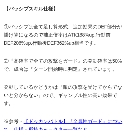
【パッシブスキル仕様】
①パッシブは全て足し算形式、追加効果のDEF部分が
掛け算になるので補正倍率はATK188%up,行動前
DEF208%up,行動後DEF362%up相当です。
②『高確率で全ての攻撃をガード』の発動確率は50%
で、成否は『ターン開始時に判定』されています。
発動しているかどうかは『敵の攻撃を受けてからでな
いと分からない』ので、ギャンブル性の高い効果で
す。
※参考・
【ドッカンバトル】『全属性ガード』につい
て。仕様・所持キャラクター一覧など