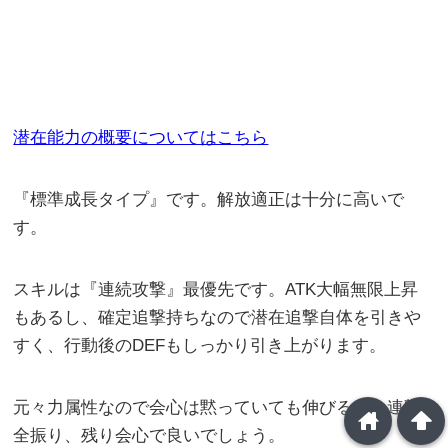
潜在能力の概要についてはこちら
『標準成長タイプ』です。解放適正は十分に高いで
す。
スキルは『連続攻撃』最優先です。ATK大幅無限上昇
もあるし、確定追撃持ちなので潜在追撃自体を引きや
すく、行動後のDEFもしっかり引き上がります。
元々力属性なので会心は黙っていても伸びるし、連撃
home
arrowup
全振り、残り会心で良いでしょう。