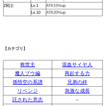
Z戦士
Lv.1
ATK15%up
Lv.10
ATK20%up
【カテゴリ】
救世主
混血サイヤ人
魔人ブウ編
再起する力
孫悟空の系譜
兄弟の絆
リベンジ
急激な成長
託された意志
–