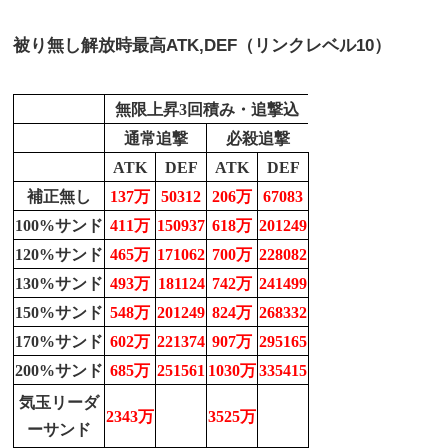
被り無し解放時最高
ATK,DEF（リンクレベル10）
無限上昇3回積み・追撃込
通常追撃
必殺追撃
ATK
DEF
ATK
DEF
補正無し
137万
50312
206万
67083
100%サンド
411万
150937
618万
201249
120%サンド
465万
171062
700万
228082
130%サンド
493万
181124
742万
241499
150%サンド
548万
201249
824万
268332
170%サンド
602万
221374
907万
295165
200%サンド
685万
251561
1030万
335415
気玉リーダ
2343万
3525万
ーサンド