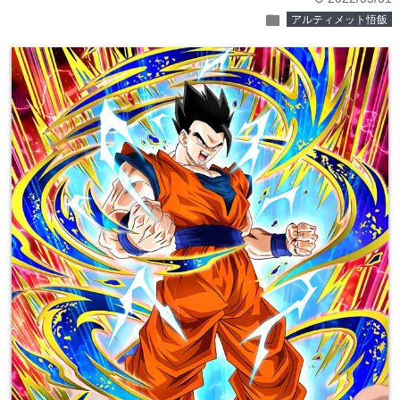
folder
アルティメット悟飯