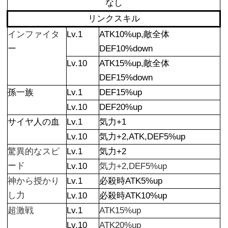
なし
リンクスキル
インファイタ
Lv.1
ATK10%up,敵全体
ー
DEF10%down
Lv.10
ATK15%up,敵全体
DEF15%down
孫一族
Lv.1
DEF15%up
Lv.10
DEF20%up
サイヤ人の血
Lv.1
気力+1
Lv.10
気力+2,ATK,DEF5%up
驚異的なスピ
Lv.1
気力+2
ード
Lv.10
気力+2,DEF5%up
神から授かり
Lv.1
必殺時ATK5%up
し力
Lv.10
必殺時ATK10%up
超激戦
Lv.1
ATK15%up
Lv.10
ATK20%up