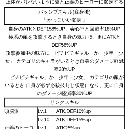
正体がバレないように愛と正義のヒーローに変身する
パッシブスキル(変身後)
『 かっこいい変身 』
自身のATKとDEF158%UP、会心率と回避率18%UP
極系の敵を攻撃するとき自身の気力+5、更にATKと
DEF58%UP
攻撃参加中の味方に「ピチピチギャル」か「少年・少
女」 カテゴリのキャラがいるとき自身のダメージ軽減
率28%UP
「ピチピチギャル」か「少年・少女」 カテゴリの敵が
いるとき 自身が必ず必殺技封じ状態になり、更に自身
のダメージ軽減率30%UP
リンクスキル
頭脳派
Lv.1
ATK,DEF10%up
Lv.10
ATK,DEF15%up
正義のヒーロ
Lv.1
ATK25%up