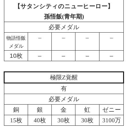
【サタンシティのニューヒーロー】
孫悟飯(青年期)
必要メダル
–
–
–
–
物語悟飯
メダル
10枚
–
–
–
–
極限Z覚醒
有
必要メダル
銅
銀
金
虹
ゼニー
15枚
40枚
30枚
30枚
3100万