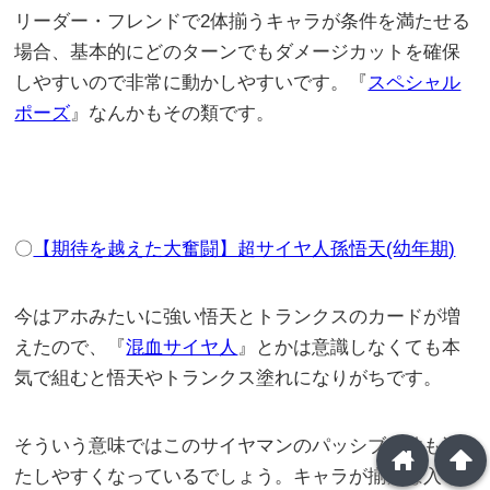
リーダー・フレンドで2体揃うキャラが条件を満たせる
場合、基本的にどのターンでもダメージカットを確保
しやすいので非常に動かしやすいです。『
スペシャル
ポーズ
』なんかもその類です。
〇
【期待を越えた大奮闘】超サイヤ人孫悟天(幼年期)
今はアホみたいに強い悟天とトランクスのカードが増
えたので、『
混血サイヤ人
』とかは意識しなくても本
気で組むと悟天やトランクス塗れになりがちです。
そういう意味ではこのサイヤマンのパッシブ条件も満
home
arrowup
たしやすくなっているでしょう。キャラが揃えば入り