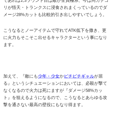
であれば2,3ラウンド目は敵が全員極系、今は同カテゴ
リが悟天・トランクスに浸食されまくっているのでダ
メージ28%カットも比較的引き出しやすいでしょう。
こうなるとノーアイテムで守れてATK低下を撒き、更
に火力もそこそこ出せるキャラクターという事になり
ます。
加えて、『敵にも
少年・少女
か
ピチピチギャル
が居
る』というシチュエーションにおいては、必殺が撃て
なくなるので火力は死にますが『ダメージ58%カッ
ト』を狙えるようになるので、こうなるとあらゆる攻
撃を通さない最高の壁役にもなり得ます。