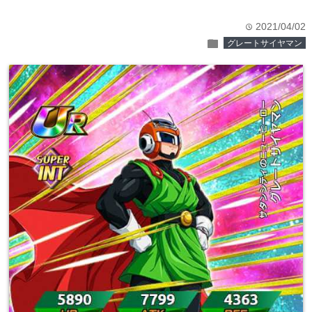
2021/04/02
time
folder
グレートサイヤマン