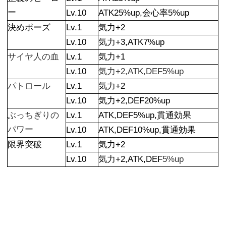
ー
Lv.10
ATK25%up,会心率5%up
決めポーズ
Lv.1
気力+2
Lv.10
気力+3,ATK7%up
サイヤ人の血
Lv.1
気力+1
Lv.10
気力+2,ATK,DEF5%up
パトロール
Lv.1
気力+2
Lv.10
気力+2,DEF20%up
ぶっちぎりの
Lv.1
ATK,DEF5%up,貫通効果
パワー
Lv.10
ATK,DEF10%up,貫通効果
限界突破
Lv.1
気力+2
Lv.10
気力+2,ATK,DEF
5%up