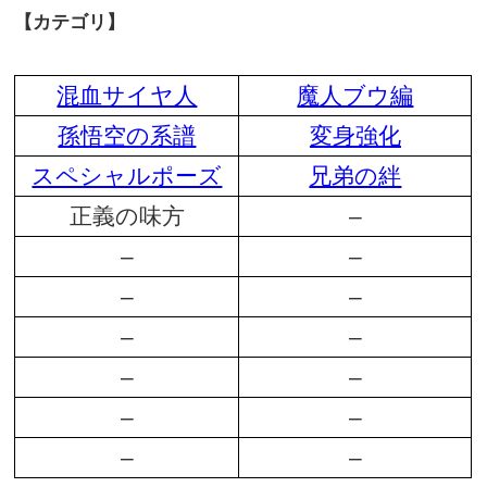
【カテゴリ】
混血サイヤ人
魔人ブウ編
孫悟空の系譜
変身強化
スペシャルポーズ
兄弟の絆
正義の味方
–
–
–
–
–
–
–
–
–
–
–
–
–