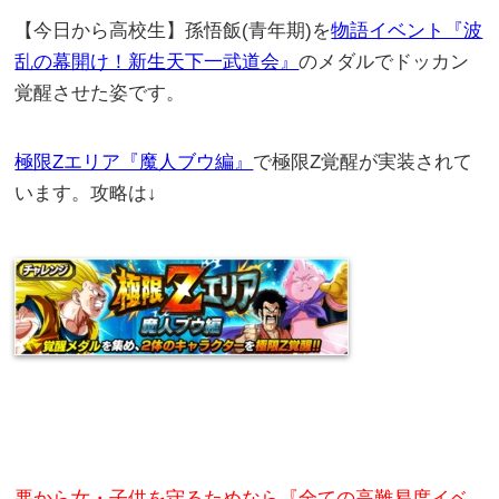
【今日から高校生】孫悟飯(青年期)を
物語イベント『波
乱の幕開け！新生天下一武道会』
のメダルでドッカン
覚醒させた姿です。
極限Zエリア『魔人ブウ編』
で極限Z覚醒が実装されて
います。攻略は↓
悪から女・子供を守るためなら『全ての高難易度イベ