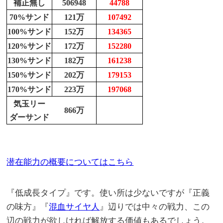
補正無し
506948
44788
70%サンド
121万
107492
100%サンド
152万
134365
120%サンド
172万
152280
130%サンド
182万
161238
150%サンド
202万
179153
170%サンド
223万
197068
気玉リー
866万
ダーサンド
潜在能力の概要についてはこちら
『低成長タイプ』です。使い所は少ないですが『正義
の味方』『
混血サイヤ人
』辺りでは中々の戦力、この
辺の戦力が欲しければ解放する価値もあるでしょう。