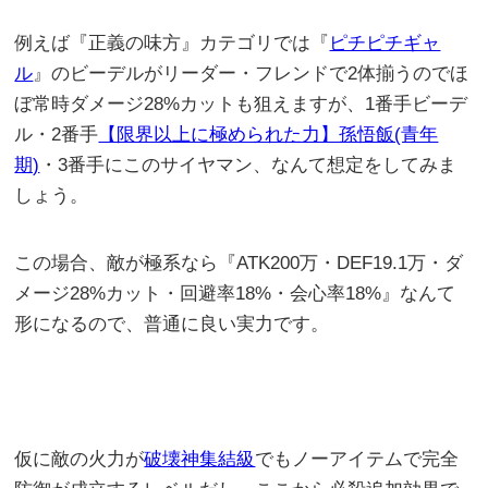
例えば『正義の味方』カテゴリでは『
ピチピチギャ
ル
』のビーデルがリーダー・フレンドで2体揃うのでほ
ぼ常時ダメージ28%カットも狙えますが、1番手ビーデ
ル・2番手
【限界以上に極められた力】孫悟飯(青年
期)
・3番手にこのサイヤマン、なんて想定をしてみま
しょう。
この場合、敵が極系なら『ATK200万・DEF19.1万・ダ
メージ28%カット・回避率18%・会心率18%』なんて
形になるので、普通に良い実力です。
仮に敵の火力が
破壊神集結級
でもノーアイテムで完全