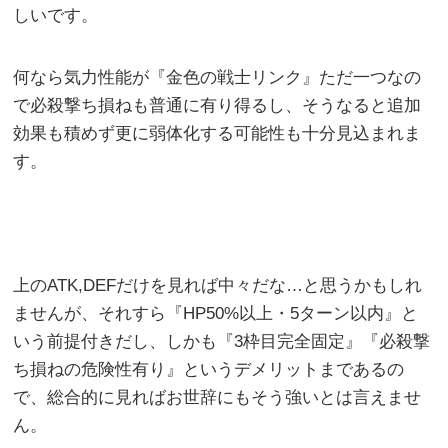
しいです。
何なら気力性能が『金色の戦士リンク』ただ一つなの
で必殺撃ち損ねも普通に有り得るし、そうなると追加
効果も積めず更に弱体化する可能性も十分見込まれま
す。
上のATK,DEFだけを見れば中々だな…と思うかもしれ
ませんが、それすら『HP50%以上・5ターン以内』と
いう前提付きだし、しかも『3枠目完全固定』『必殺撃
ち損ねの危険性有り』というデメリットまであるの
で、総合的に見ればお世辞にもそう強いとは言えませ
ん。