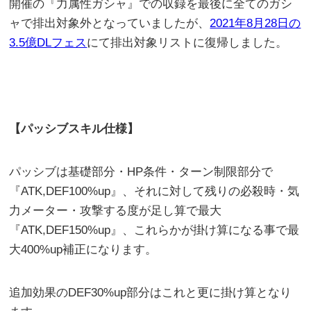
開催の『力属性ガシャ』での収録を最後に全てのガシ
ャで排出対象外となっていましたが、
2021年8月28日の
3.5億DLフェス
にて排出対象リストに復帰しました。
【パッシブスキル仕様】
パッシブは基礎部分・HP条件・ターン制限部分で
『ATK,DEF100%up』、それに対して残りの必殺時・気
力メーター・攻撃する度が足し算で最大
『ATK,DEF150%up』、これらかが掛け算になる事で最
大400%up補正になります。
追加効果のDEF30%up部分はこれと更に掛け算となり