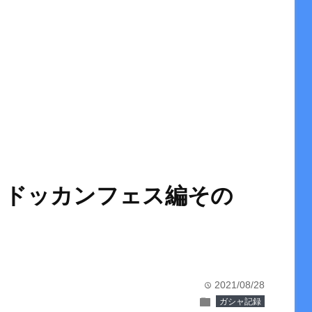
 ドッカンフェス編その
2021/08/28
time
folder
ガシャ記録