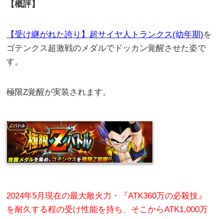
【概評】
【受け継がれた誇り】超サイヤ人トランクス(幼年期)
を
ゴテンクス超激戦のメダルでドッカン覚醒させた姿で
す。
極限Z覚醒が実装されます。
2024年5月現在の最大敵火力・『ATK360万の必殺技』
を耐久する程の受け性能を持ち、そこからATK1,000万