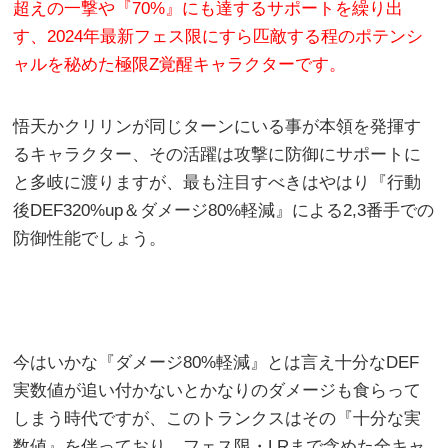
超えの一撃や『70%』にも達するサポートを繰り出
す、2024年最新フェス限にすら匹敵する程のポテンシ
ャルを秘めた極限Z覚醒キャラクターです。
悟天かクリリンが同じターンにいる事が本領を発揮す
るキャラクター、その活躍は攻撃に防御にサポートに
と多岐に渡りますが、最も注目すべきはやはり『行動
後DEF320%up＆ダメージ80%軽減』による2,3番手での
防御性能でしょう。
今はいかな『ダメージ80%軽減』とは言え十分なDEF
実数値が追い付かないとかなりのダメージも食らって
しまう時代ですが、このトランクスはその『十分な実
数値』を伴っており、フェス限・LRまで含めた全キャ