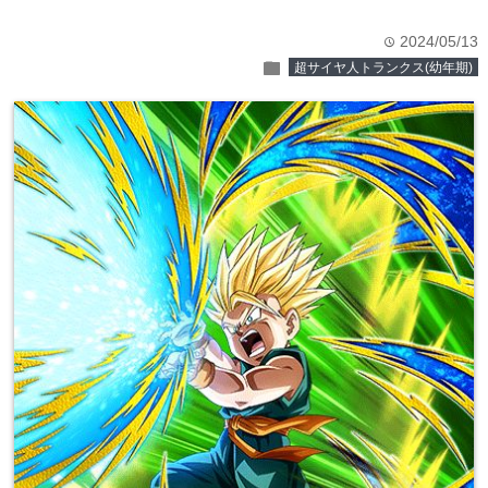
2024/05/13
time
folder
超サイヤ人トランクス(幼年期)