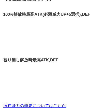
100%
解放時最高
ATK(
必殺威力
UP+5
選択
),DEF
被り無し解放時最高
ATK,DEF
潜在能力の概要についてはこちら