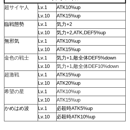
超サイヤ人
Lv.1
ATK10%up
Lv.10
ATK15%up
臨戦態勢
Lv.1
気力+2
Lv.10
気力+2,ATK,DEF5%up
無邪気
Lv.1
ATK10%up
Lv.10
ATK15%up
金色の戦士
Lv.1
気力+1,敵全体DEF5%down
Lv.10
気力+1,敵全体DEF10%down
超激戦
Lv.1
ATK15%up
Lv.10
ATK20%up
希望の星
Lv.1
ATK10%up
Lv.10
ATK15%up
かめはめ波
Lv.1
必殺時ATK5%up
Lv.10
必殺時ATK10%up