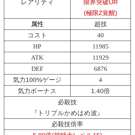
レアリティ
限界突破UR
(極限Z覚醒)
属性
超技
コスト
40
HP
11985
ATK
11929
DEF
6876
気力100%ゲージ
4
気力ボーナス
1.40倍
必殺技
『トリプルかめはめ波』
必殺技倍率