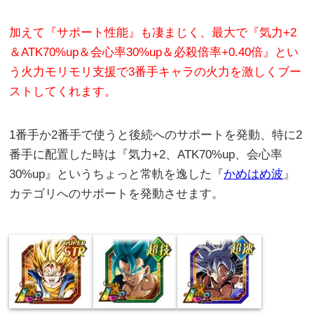
加えて『サポート性能』も凄まじく、最大で『気力+2
＆ATK70%up＆会心率30%up＆必殺倍率+0.40倍』とい
う火力モリモリ支援で
3番手キャラの火力を激しくブー
ストしてくれます。
1番手か2番手で使うと後続へのサポートを発動、特に2
番手に配置した時は『気力+2、ATK70%up、会心率
30%up』というちょっと常軌を逸した『
かめはめ波
』
カテゴリへのサポートを発動させます。