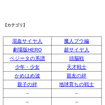
【カテゴリ】
混血サイヤ人
魔人ブウ編
劇場版HERO
超サイヤ人
ベジータの系譜
頭脳戦
少年・少女
天才戦士
かめはめ波
親友の絆
親子の絆
地球育ちの戦士
–
–
–
–